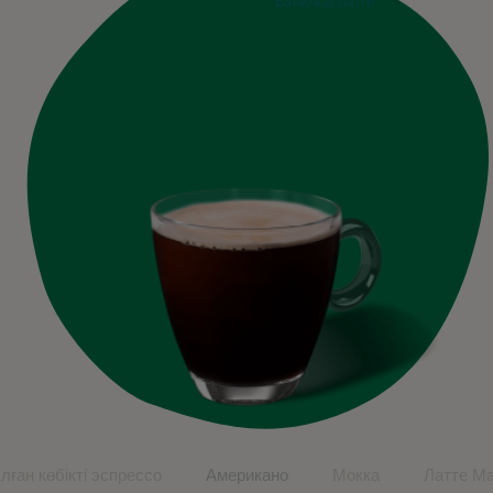
evious
ған көбікті эспрессо
Американо
Мокка
Латте М