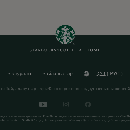
Барлық рецепттер
Біз туралы
Байланыстар
ҚАЗ
(
РУС
)
аты
Пайдалану шарттары
Жеке деректерді өндеуге қатысты саясат
лицензия бойынша қолданады. Pike Place лицензия бойынша қолданылатын тіркелген Pike Pl
iété de Produits Nestlé S.A сауда белгілері болып табылады. Қалған басқа сауда белгілері құқ