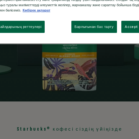
ыз туралы мәліметтерді әлеуметтік желілер, жарнамалау және сараптау бойынша бізді
ен бөлісеміз.
Көбірек ақпарат
айлдарының реттеулері
Барлығынан бас тарту
Accept 
®
Starbucks
кофесі сіздің үйіңізде