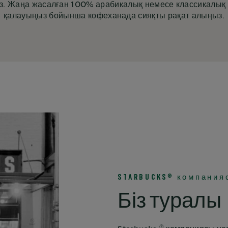
ңіз. Жаңа жасалған 100% арабикалық немесе классикалық 
қалауыңыз бойынша кофеханада сияқты рақат алыңыз.
®
STARBUCKS
компания
Біз туралы
®