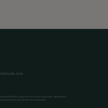
Starbucks.com
ace Market PDA сауда белгісі болып табылады. Nespresso
ық иегерлерінің меншігі болып табылады.