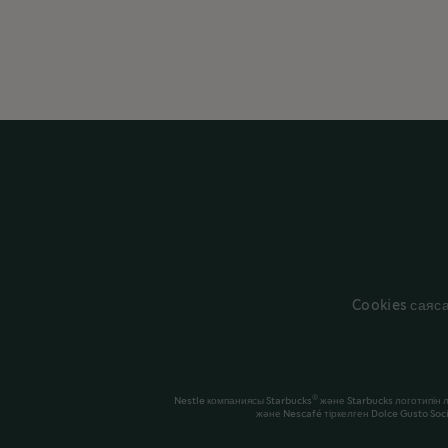
Cookies саяс
®
Nestle компаниясы Starbucks
және Starbucks логотипін 
және Nescafé тіркелген Dolce Gusto Soc