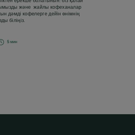
іктен ерекше болатынын: біз қалай
ымызды және жайлы кофеханалар
тын дәмді кофелерге дейін өнімнің
ы біліңіз.
sraelText
5 мин