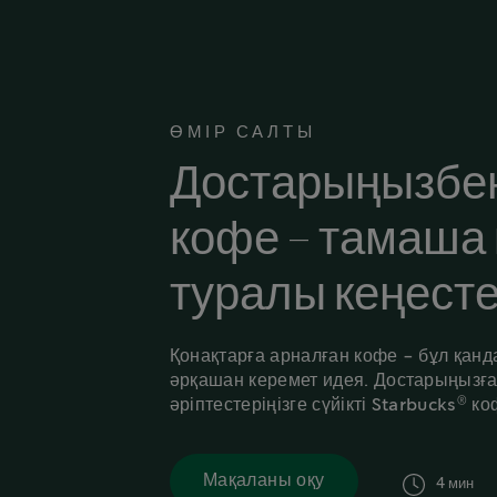
ӨМІР САЛТЫ
Достарыңызбен
кофе - тамаша
туралы кеңест
Қонақтарға арналған кофе - бұл қан
әрқашан керемет идея. Достарыңызға
®
әріптестеріңізге сүйікті Starbucks
ко
Мақаланы оқу
israelText
4 мин