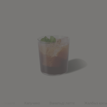
Pr
 Макиато
Капучино
Ванильді латте
Жалбыз қосыл