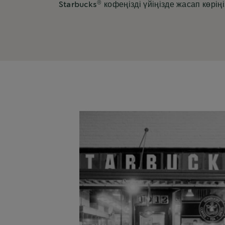
®
Starbucks
кофеңізді үйіңізде жасап көрі