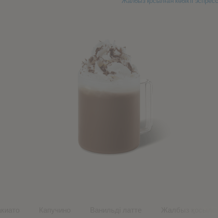
акиато
Капучино
Ванильді латте
Жалбыз қосылған