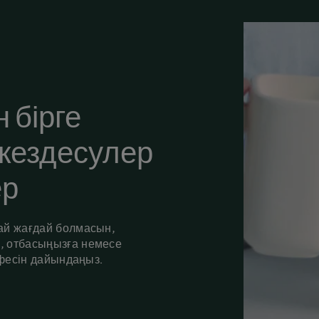
 бірге
 кездесулер
ер
дай жағдай болмасын,
, отбасыңызға немесе
фесін дайындаңыз.