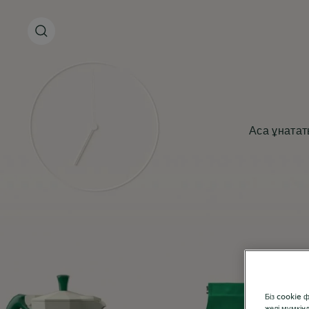
Аса ұнатат
Біз cookie 
желі мүмкін