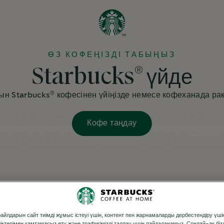
ӨЗ КОФЕҢІЗДІ ТАБЫҢЫЗ
®
Starbucks
үйде
®
ын Starbucks
кофесінен үйіңізде немесе кофеханада ра
Кофе таңдау
файлдарын сайт тиімді жұмыс істеуі үшін, контент пен жарнамаларды дербестендіру үшін
діктерімен қамтамасыз ету және трафигімізді талдау үшін пайдаланамыз. Сондай-ақ біз