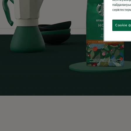
пайдалануың
серіктестерм
Cookie ф