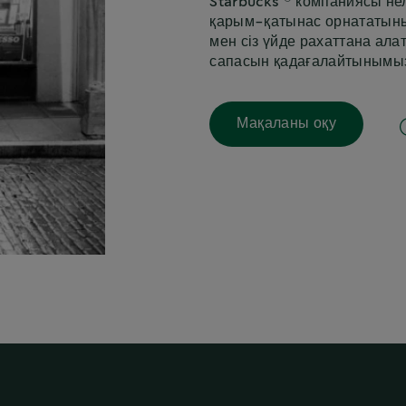
Starbucks
компаниясы нел
қарым-қатынас орнататын
мен сіз үйде рахаттана ала
сапасын қадағалайтынымызд
Мақаланы оқу
i