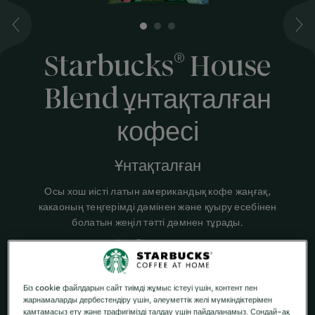
1
2
3
®
Starbucks
House
Blend ұнтақталған
кофесі
Ұнтақталған
Осы хош иісті латын американдық кофе жаңғақ,
какаоның теңгерімді дәмінен және қуыру есебінен
болатын жеңіл тәтті дәмнен тұрады.
Орташа қуырма
Ирис дәмінен тұратын қанық дәм
Біз cookie файлдарын сайт тиімді жұмыс істеуі үшін, контент пен
жарнамаларды дербестендіру үшін, әлеуметтік желі мүмкіндіктерімен
қамтамасыз ету және трафигімізді талдау үшін пайдаланамыз. Сондай-ақ