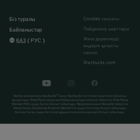
Cookies саясаты
Біз туралы
Пайдалану шарттары
Байланыстар
Жеке деректерді
ҚАЗ
(
РУС
)
өндеуге қатысты
саясат
Starbucks.com
®
Nestle компаниясы Starbucks
және Starbucks логотипін лицензия бойынша
қолданады. Pike Place лицензия бойынша қолданылатын тіркелген Pike Place
Market PDA сауда белгісі болып табылады. Nespresso және Nescafé тіркелген
Dolce Gusto Société de Produits Nestlé S.A сауда белгілері болып табылады.
Қалған басқа сауда белгілері құқық иегерлерінің меншігі болып табылады.