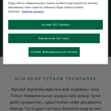
біздің сайтты пайдалануыңыз туралы мәліметтерді әлеуметтік желілер,
жарнамалау және сараптау бойынша біздің серіктестермен
бөлісеміз.
Көбірек ақпарат
Ұнтақталған
кофе
Accept All Cookies
Барлығынан бас тарту
Cookie файлдарының реттеулері
ОСЫ КОФЕ ТУРАЛЫ ТОЛЫҒЫРАҚ
Мұндай қарапайымдылық жай алдамшы ғана.
Латын Америкасынан шыққан қою қоңыр түске
дейін қуырылған, сұрыпталған кофе дәндерінің
бленді. Тәтті дәмі сәл ғана білінетін жаңғақ пен