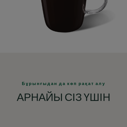
Бұрынғыдан да көп рақат алу
АРНАЙЫ СІЗ ҮШІН