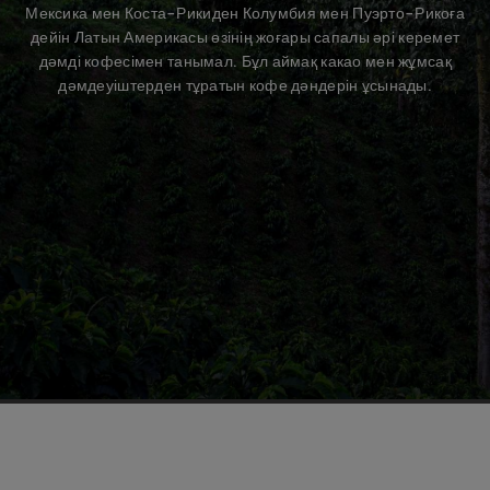
Мексика мен Коста-Рикиден Колумбия мен Пуэрто-Рикоға
Қуырма түрлер туралы білу
дейін Латын Америкасы өзінің жоғары сапалы әрі керемет
дәмді кофесімен танымал. Бұл аймақ какао мен жұмсақ
дәмдеуіштерден тұратын кофе дәндерін ұсынады.