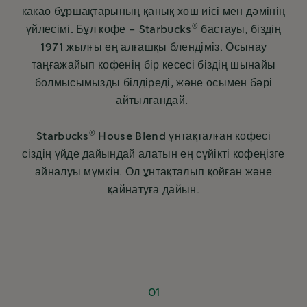
какао бұршақтарының қанық хош иісі мен дәмінің
®
үйлесімі. Бұл кофе - Starbucks
бастауы, біздің
1971 жылғы ең алғашқы блендіміз. Осынау
таңғажайып кофенің бір кесесі біздің шынайы
болмысымызды білдіреді, және осымен бәрі
айтылғандай.
®
Starbucks
House Blend ұнтақталған кофесі
сіздің үйде дайындай алатын ең сүйікті кофеңізге
айналуы мүмкін. Ол ұнтақталып қойған және
қайнатуға дайын.
01