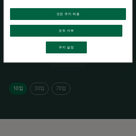
미디엄 로스트
모든 쿠키 허용
조화로움 & 구운 견과류 향
모두 거부
쿠키 설정
프리미엄 파우더 커
피
10입
30입
70입