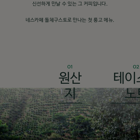
신선하게 만날 수 있는 그 커피입니다.
네스카페 돌체구스토로 만나는 첫 룽고 메뉴.
01
02
원산
테이
지
노
부드러움 & 초콜릿향