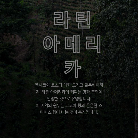
미디엄
라틴
아메리
풍부하며 부드럽고 균형잡힌 향을 한 잔에 담은 미디엄 로스트를 맛보세요!
카
더 알아보기
멕시코와 코스타 리카 그리고 콜롬비아까
지, 라틴 아메리카의 커피는 맛과 품질이
코코아와 구운 견과의 은은한 향, 입안을 감도는 부드러움의 적절한 조화.
일정한 것으로 유명합니다.
이 지역의 원두는 코코아 향과 은은한 스
파이스 향이 나는 것이 특징입니다.