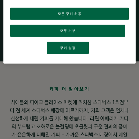
네스카페 돌체구스
모든 쿠키 허용
토
모두 거부
쿠키 설정
커피 더 알아보기
시애틀의 파이크 플레이스 마켓에 위치한 스타벅스 1호점부
터 전 세계 스타벅스 매장에 이르기까지, 저희 고객은 언제나
신선하게 내린 커피를 기대해 왔습니다. 라틴 아메리카 커피
의 부드럽고 조화로운 블렌딩에 초콜릿과 구운 견과의 풍미
가 은은하게 더해진 커피 - 가까운 스타벅스 매장에서 매일