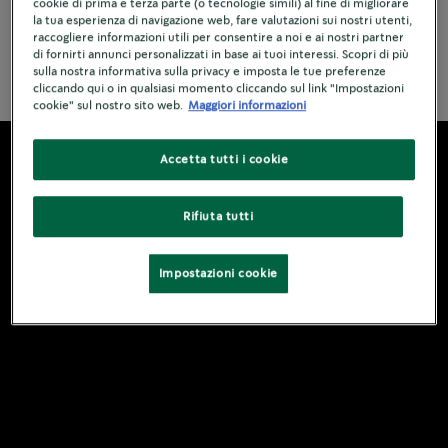
cookie di prima e terza parte (o tecnologie simili) al fine di migliorare
la tua esperienza di navigazione web, fare valutazioni sui nostri utenti,
raccogliere informazioni utili per consentire a noi e ai nostri partner
di fornirti annunci personalizzati in base ai tuoi interessi. Scopri di più
Ingredienti
sulla nostra informativa sulla privacy e imposta le tue preferenze
cliccando qui o in qualsiasi momento cliccando sul link "Impostazioni
cookie" sul nostro sito web.
Maggiori informazioni
Accetta tutti i cookie
Rifiuta tutti
Impostazioni cookie