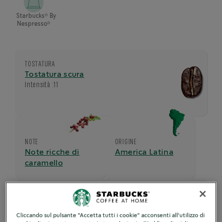
®
Starbucks
By
®
Nespresso
TOSTATURA
Tostatura scura
Intensità :
11
NOTE
ORIGINE
Note ricche di
America Latina
caramello
DIMENSIONE DELLA TAZZA
Espresso 40ml
Cliccando sul pulsante "Accetta tutti i cookie" acconsenti all'utilizzo di