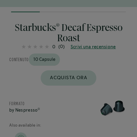
25%
completed
®
Starbucks
Decaf Espresso
Roast
(0)
0
Scrivi una recensione
CONTENUTO
10 Capsule
ACQUISTA ORA
FORMATO
®
by Nespresso
Also available in: