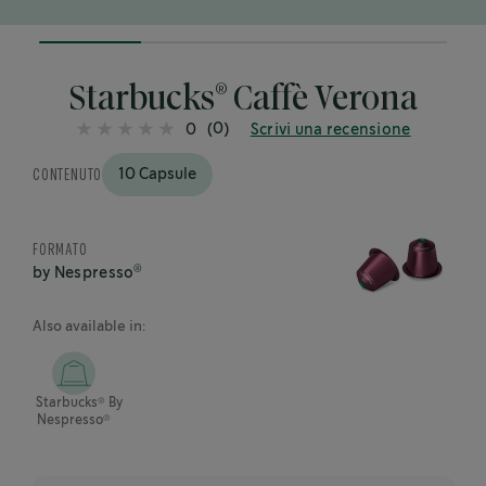
25%
completed
®
Starbucks
Caffè Verona
(0)
0
Scrivi una recensione
CONTENUTO
10 Capsule
FORMATO
®
by Nespresso
Also available in:
®
Starbucks
By
®
Nespresso