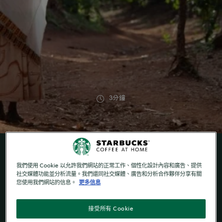
3分鐘
我們使用 Cookie 以允許我們網站的正常工作、個性化設計內容和廣告、提供
社交媒體功能並分析流量。我們還同社交媒體、廣告和分析合作夥伴分享有關
道德採購
您使用我們網站的信息。
更多信息
星巴克購買咖啡時採用道德採購方法，其基石是咖啡
接受所有 Cookie
和農夫權益 (C.A.F.E.) 規範。