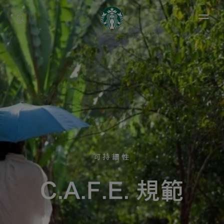
Open 
可持續性
C.A.F.E. 規範