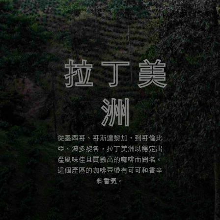
中度
拉丁美
洲
喜歡平衡、順滑、易入口的咖啡？試試位於烘焙色譜中間的中度烘焙。
從墨西哥、哥斯達黎加，到哥倫比
了解更多
亞、波多黎各，拉丁美洲以穩定出
產風味佳且質數高的咖啡而聞名。
這個產區的咖啡豆帶有可可和香辛
料香氣。