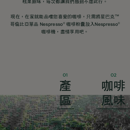
核果餘味，每次都讓我們感到不虛此行。
現在，在家就能品嚐您喜愛的咖啡，只需將星巴克™
®
®
哥倫比亞單品 Nespresso
咖啡粉囊放入Nespresso
咖啡機，盡情享用吧。
01
02
產
咖啡
區
風味
平衡並帶有堅果香氣