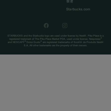
香港
Starbucks.com
STARBUCKS and the Starbucks logo are used under license by Nestlé. Pike Place is a
®
registered trademark of The Pike Place Market PDA, used under license. Nespresso
®
®
and NESCAFÉ
Dolce Gusto
are registered trademarks of Société de Produits Nestlé
S.A. All other trademarks are the property of their owners.