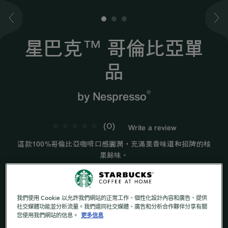
1
2
3
星巴克™ 哥倫比亞單
品
®
by Nespresso
(0)
Write a review
這款100%哥倫比亞咖啡口感圓潤，充滿果香味道和招牌的核
果餘味。
中度烘焙
平衡並帶有堅果香氣
我們使用 Cookie 以允許我們網站的正常工作、個性化設計內容和廣告、提供
社交媒體功能並分析流量。我們還同社交媒體、廣告和分析合作夥伴分享有關
您使用我們網站的信息。
更多信息