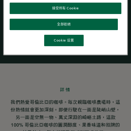
接受所有 Cookie
®
Starbucks
by
®
Starbucks
by
®
NESCAFÉ
Dolce
®
Nespresso
全部拒絕
®
Gusto
Cookie 设置
詳情
我們熱愛哥倫比亞的咖啡。每次親臨咖啡農場時，這
份熱情就會更加深刻。即便行駛在一面是陡峭山壁，
另一面是空無一物、萬丈深淵的崎嶇土路，這款
100% 哥倫比亞咖啡的圓潤醇度、果香味道和招牌的