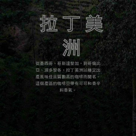
中度
拉丁美
洲
喜歡平衡、順滑、易入口的咖啡？試試位於烘焙色譜中間的中度烘焙。
從墨西哥、哥斯達黎加，到哥倫比
了解更多
亞、波多黎各，拉丁美洲以穩定出
產風味佳且質數高的咖啡而聞名。
這個產區的咖啡豆帶有可可和香辛
料香氣。