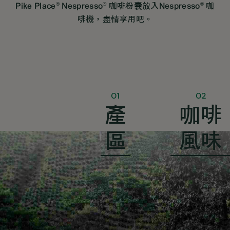
®
®
®
Pike Place
Nespresso
咖啡粉囊放入Nespresso
咖
啡機，盡情享用吧。
01
02
產
咖啡
區
風味
順滑及帶有朱古力味