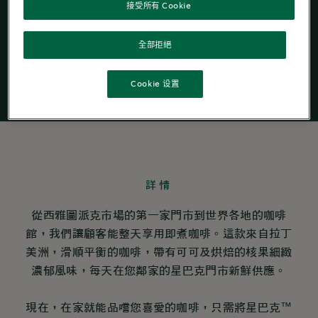
接受所有 Cookie
®
Starbucks
by
®
Nespresso
全部拒絕
Cookie 设置
詳情
從西雅圖派克市場的第一家門市到世界各地的咖啡
館，我們讓顧客能整天享用即煮咖啡。這款來自拉丁
美洲，滑順平衡的咖啡，帶有可可及烘焙的核果細緻
濃郁風味，每天在您鄰家的星巴克門市新鮮供應。
現在，在家就能品嚐您喜愛的咖啡，只需將星巴克™