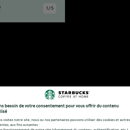
ille
u Starbucks® Madagascar Vanilla Ma
sules pour 6 boissons avec une intens
 café 100 % arabica que ceux utilisé
e le velouté de l'espresso à la dou
mélange équilibré de saveurs à la foi
e vous l'aimez.