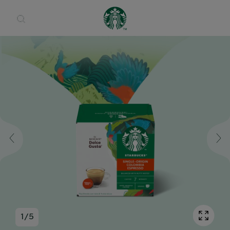
Open 
1
/
5