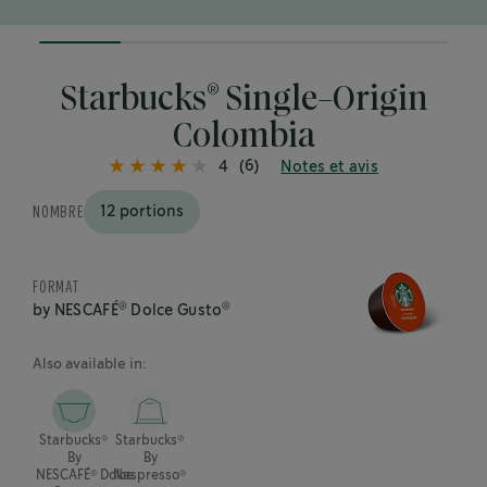
20%
completed
®
Starbucks
Single-Origin
Colombia
(6)
4
Notes et avis
NOMBRE
12 portions
FORMAT
®
®
by NESCAFÉ
Dolce Gusto
Also available in:
®
®
Starbucks
Starbucks
By
By
®
®
NESCAFÉ
Dolce
Nespresso