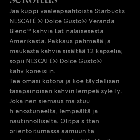
Jaa kuppi vaaleapaahtoista Starbucks
NESCAFÉ ® Dolce Gusto® Veranda
Blend™ kahvia Latinalaisesesta
Amerikasta. Pakkaus pehmeää ja
maukasta kahvia sisältää 12 kapselia;
sopii NESCAFÉ® Dolce Gusto®
kahvikoneisiin.
Tee omasi kotona ja koe täydellisen
tasapainoisen kahvin lempeä syleily.
Jokainen siemaus maistuu
hienostuneelta, lempeältä ja
nautinnolliselta. Olitpa sitten
orientoitumassa aamuun tai