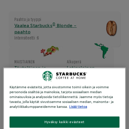
Paahto ja tyyppi
®
Vaalea Starbucks
Blonde -
paahto
Intensiteetti :
6
MAISTIAINEN
Alkuperä
Täyteläinen ja
Latinalainen
kaakaon
Amerikka
vivahteinen
Käytämme evästeitä, jotta sivustomme toimii oikein ja voimme
personoida sisältöä ja mainoksia, tarjota sosiaalisen median
ominaisuuksia ja analysoida tietoliikennettä. Jaamme myös tietoja
Koko
tavasta, jolla käytät sivustoamme sosiaalisen median, mainonta- ja
analytiikkakumppaneidemme kanssa.
Lisää tietoa
230 ml
Hyväksy kaikki evästeet