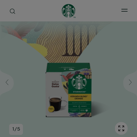
Open 
1
/
5