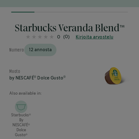
20%
completed
Starbucks Veranda Blend™
(0)
0
Kirjoita arvostelu
Numero
12 annosta
Muoto
®
®
by NESCAFÉ
Dolce Gusto
Also available in:
®
Starbucks
By
®
NESCAFÉ
Dolce
®
Gusto