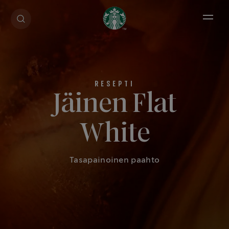
Open 
Jäinen Flat
White
Tasapainoinen paahto