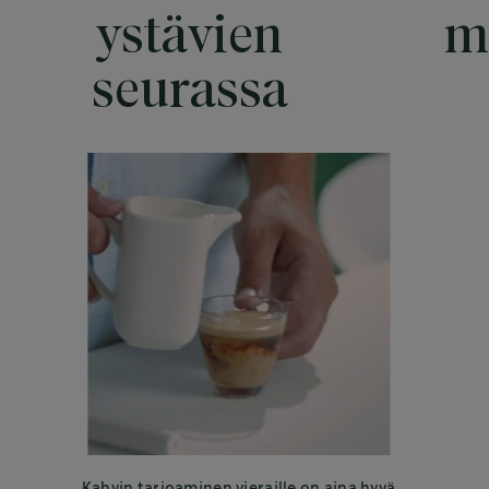
ystävien
m
seurassa
Kahvin tarjoaminen vieraille on aina hyvä