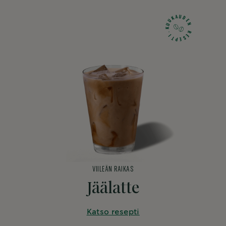
U
A
D
K
U
E
U
N
K
R
.
E
I
T
S
P
E
VIILEÄN RAIKAS
Jäälatte
Katso resepti