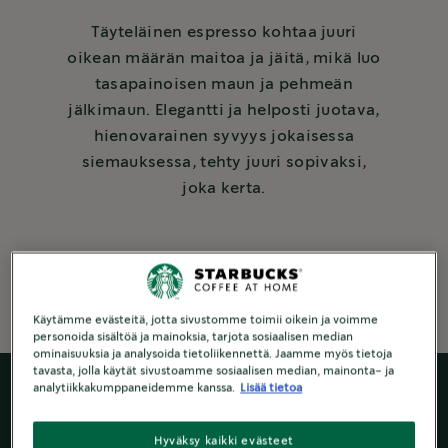
Täyteläinen espresso kohtaa juuri
oikean määrän maitoa ja jäitä, mikä luo
tasapainoisen maun ja pehmeän
jälkimaun. Elegantti ja helposti juotava,
hienovarainen syvyys jokaisessa
siemauksessa, tehty juuri sopivaksi,
joka kerta.
3 minuutissa to make
Käytämme evästeitä, jotta sivustomme toimii oikein ja voimme
personoida sisältöä ja mainoksia, tarjota sosiaalisen median
ominaisuuksia ja analysoida tietoliikennettä. Jaamme myös tietoja
tavasta, jolla käytät sivustoamme sosiaalisen median, mainonta- ja
analytiikkakumppaneidemme kanssa.
Lisää tietoa
Hyväksy kaikki evästeet