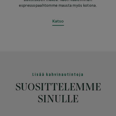
aavistuksen makea. Nauti vaaleimman
espressopaahtomme mausta myös kotona.
Katso
Lisää kahvinautintoja
SUOSITTELEMME
SINULLE