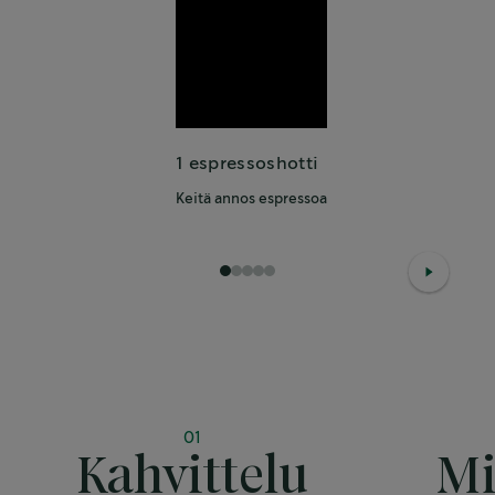
1 espressoshotti
Keitä annos espressoa
1
2
3
4
5
01
Kahvittelu
Mi