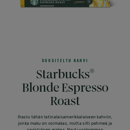
SUOSITELTU KAHVI
®
Starbucks
Blonde Espresso
Roast
Ihastu tähän latinalaisamerikkalaiseen kahviin,
jonka maku on voimakas, mutta silti pehmeä ja