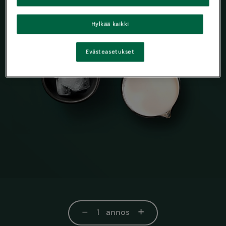
Hylkää kaikki
Evästeasetukset
-
+
1
annos