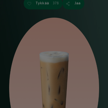
Tykkää
Jaa
378