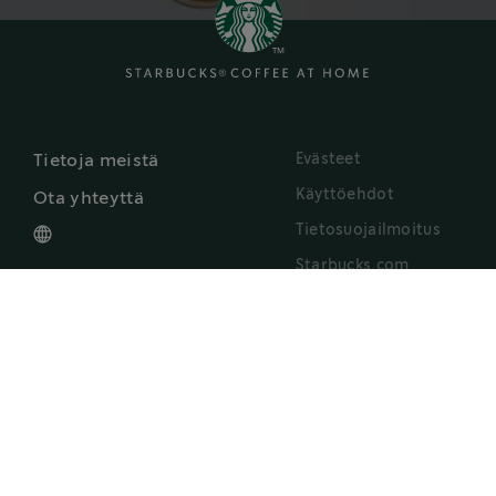
Evästeet
Tietoja meistä
Käyttöehdot
Ota yhteyttä
Tietosuojailmoitus
Starbucks.com
Saavutettavuusselvitys
Nestlé käyttää Starbucks -tavaramerkkejä lisenssillä. Pike Place on The Pike Place
®
Market PDA:n rekisteröity tavaramerkki, jota käytetään lisenssillä. Nespresso
ja
®
®
NESCAFÉ
Dolce Gusto
ovat Société de Produits Nestlé S.A:n rekisteröityjä
tavaramerkkejä. Kaikki muut tavaramerkit ovat omistajiensa omaisuutta.