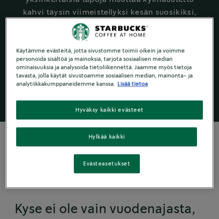
kahvi täysin viimeistellyksi kesän suosikiksi,
joka maistuu juuri siltä kuin haluat
Vieritä alaspäin saadaksesi lisää vinkkejä ja
niksejä erilaisten jauheiden ja mausteiden
Käytämme evästeitä, jotta sivustomme toimii oikein ja voimme
personoida sisältöä ja mainoksia, tarjota sosiaalisen median
lisäämiseen kylmän kahvin personoimiseksi
ominaisuuksia ja analysoida tietoliikennettä. Jaamme myös tietoja
tänä kesänä.
tavasta, jolla käytät sivustoamme sosiaalisen median, mainonta- ja
analytiikkakumppaneidemme kanssa.
Lisää tietoa
Hyväksy kaikki evästeet
Hylkää kaikki
Evästeasetukset
Piristä kesääsi.
Kyse ei ole vain vuodenajasta,