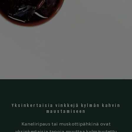
Yksinkertaisia vinkkejä kylmän kahvin
maustamiseen
Kaneliripaus tai muskottipähkinä ovat
yksinkertaisia tapoja muuttaa kylmäuutettu