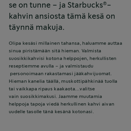
®
se on tunne – ja Starbucks
-
kahvin ansiosta tämä kesä on
täynnä makuja.
Olipa kesäsi millainen tahansa, haluamme auttaa
sinua piristämään sitä hieman. Valmista
suosikkikahvisi kotona helppojen, herkullisten
reseptiemme avulla – ja valmistaudu
personoimaan rakastamasi jääkahvijuomat.
Hieman kanelia täällä, muskottipähkinää tuolla
tai vaikkapa ripaus kaakaota…valitse
vain suosikkimakusi. Jaamme muutamia
helppoja tapoja viedä herkullinen kahvi aivan
uudelle tasolle tänä kesänä kotonasi.