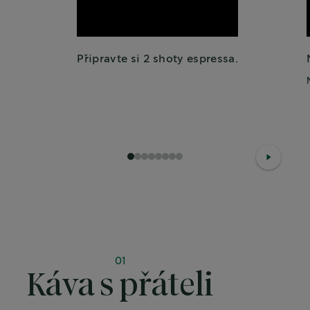
Připravte si 2 shoty espressa.
1
2
3
4
5
6
7
8
01
Káva s přáteli