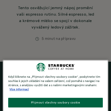
Tento osvěžující jemný nápoj promění
vaši espresso rutinu. Silné espresso, led
a krémové mléko se spojí v dokonale
vyvážený ledový zážitek.
5 minut na přípravu
Když kliknete na „Přijmout všechny soubory cookie“, poskytnete tím
souhlas k jejich ukládání na vašem zařízení, což pomáhá s navigací na
stránce, s analýzou využití dat a s našimi marketingovými snahami.
Více informací
Přijmout všechny soubory cookie