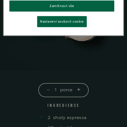
Zamítnout vše
Nastavení souborů cookie
-
+
1
porce
INGREDIENCE
2
shoty
espressa