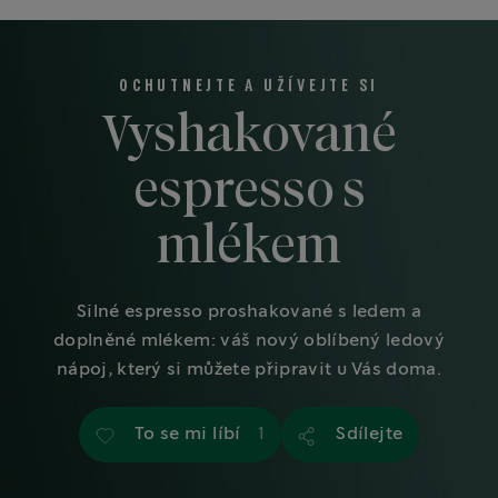
OCHUTNEJTE A UŽÍVEJTE SI
Vyshakované
espresso s
mlékem
Silné espresso proshakované s ledem a
doplněné mlékem: váš nový oblíbený ledový
nápoj, který si můžete připravit u Vás doma.
To se mi líbí
Sdílejte
1