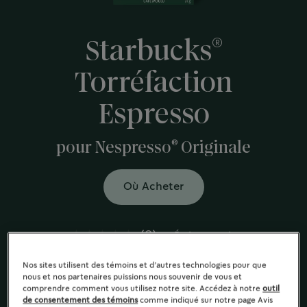
®
Starbucks
Torréfaction
Espresso
®
pour Nespresso
Originale
Où Acheter
(0)
Écrire un avis
Cette torréfaction foncée riche et intense aux notes de
Nos sites utilisent des témoins et d’autres technologies pour que
caramel sucré et de mélasse.
nous et nos partenaires puissions nous souvenir de vous et
comprendre comment vous utilisez notre site. Accédez à notre
outil
Torréfaction foncée
de consentement des témoins
comme indiqué sur notre page Avis