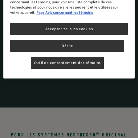
concernant les témoins, pour voir une liste complète de ces
Notes de mélasse et sucre caramélisé
technologies et pour nous dire si elles peuvent être utilisées sur
votre appareil.
Page Avis concernant les témoins
Ingrédients & Valeur Nutritive
Accepter tous les cookies
Déclic
Starbucks
par
®
Cafés en grains
Cafés moulus
Nespresso
®
Outil de consentement des témoins
Gamme
Originale
®
POUR LES SYSTÈMES NESPRESSO
ORIGINAL