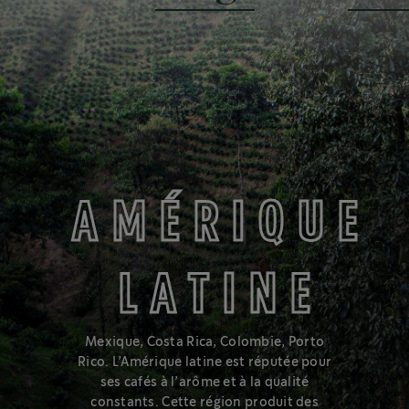
MOYENNE
AMÉRIQUE
LATINE
Vous aimez un café équilibré aux arômes veloutés et
accessibles? Essayez la torréfaction moyenne, au centre du
Mexique, Costa Rica, Colombie, Porto
spectre.
Rico. L’Amérique latine est réputée pour
ses cafés à l’arôme et à la qualité
En savoir plus sur le spectre de torréfactions
constants. Cette région produit des