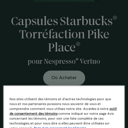
®
Capsules Starbucks
Torréfaction Pike
®
Place
®
pour Nespresso
Vertuo
Où Acheter
(0)
Écrire un avis
Nos sites utilisent des témoins et d’autres technologies pour que
nous et nos partenaires puissions nous souvenir de vous et
Ce mélange bien rond de grains de café 100 % arabica
comprendre comment vous utilisez notre site. Accédez à notre
outil
d'Amérique latine aux arômes subtils et riches de
de consentement des témoins
comme indiqué sur notre page Avis
concernant les témoins, pour voir une liste complète de ces
chocolat et de noix grillées
technologies et pour nous dire si elles peuvent être utilisées sur