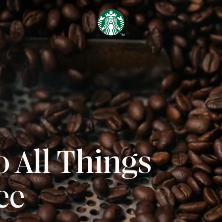
 All Things
ee