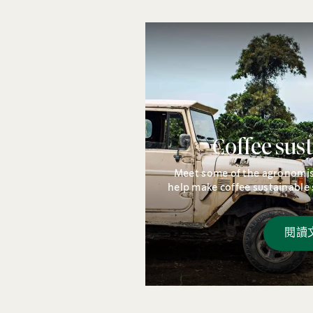
Coffee sust
Meet some of the agronomis
help make coffee sustainable 
into the 
閱讀