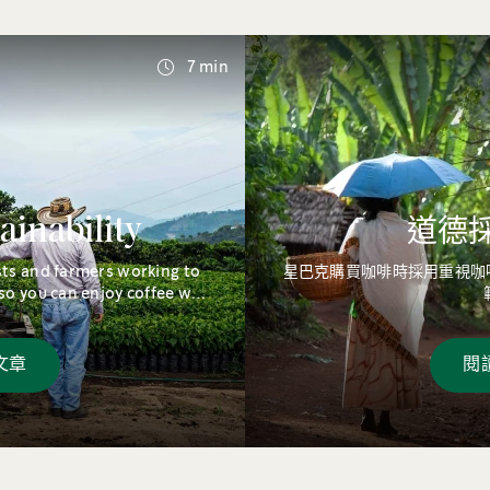
7 min
ainability
道德
ts and farmers working to
星巴克購買咖啡時採用重視咖啡和農
so you can enjoy coffee well
future.
文章
閱