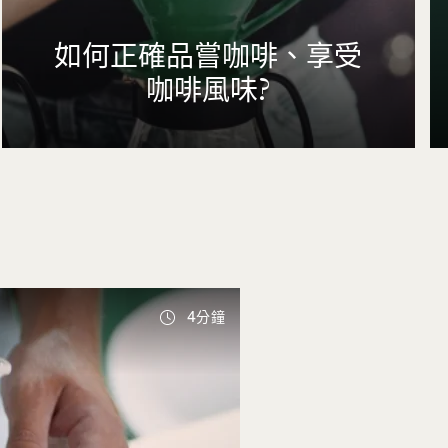
如何正確品嘗咖啡、享受
咖啡風味?
4分鐘