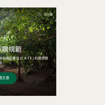
3分鐘
採購規範
民權益 (C.A.F.E.) 的道德規
範。
讀文章