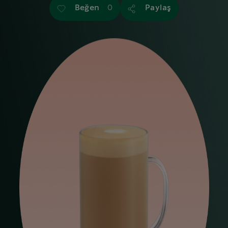
Beğen
Paylaş
0