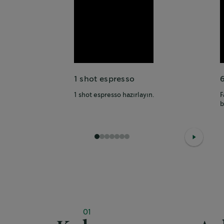
1 shot espresso
1 shot espresso hazırlayın.
F
b
1
2
3
4
5
6
7
01