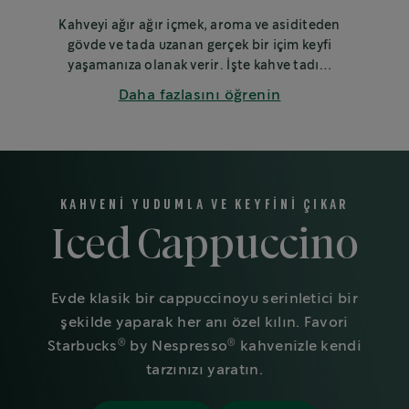
Kahveyi ağır ağır içmek, aroma ve asiditeden
gövde ve tada uzanan gerçek bir içim keyfi
yaşamanıza olanak verir. İşte kahve tadım
sanatının inceliklerine dair birkaç ipucu.
Daha fazlasını öğrenin
KAHVENİ YUDUMLA VE KEYFİNİ ÇIKAR
Iced Cappuccino
Evde klasik bir cappuccinoyu serinletici bir
şekilde yaparak her anı özel kılın. Favori
®
®
Starbucks
by Nespresso
kahvenizle kendi
tarzınızı yaratın.