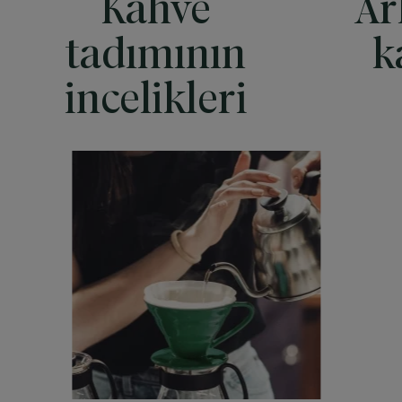
Kahve
Ar
tadımının
k
incelikleri