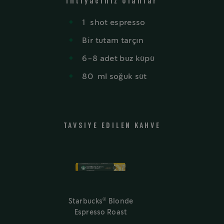
İhtiyacınız olanlar
1
shot
espresso
Bir tutam tarçın
6-8 adet
buz küpü
80
ml
soğuk süt
TAVSIYE EDILEN KAHVE
®
Starbucks
Blonde
Espresso Roast