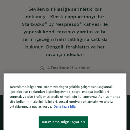
Sevilen bir klasiğe serinletici bir
dokunuş... Klasik cappuccinoyu bir
®
®
Starbucks
by Nespresso
kahvesi ile
yaparak kendi tarzınızı yaratın ve bu
serin içeceğin hafif tatlılığına katkıda
bulunun. Dengeli, ferahlatıcı ve her
hava için idealdir.
4 Dakikada Hazırlanır
Tanımlama bilgilerini; sitemizin doğru şekilde çalışmasını sağlamak,
içerikleri ve reklamları kişiselleştirmek, sosyal medya özellikleri
sunmak ve site trafiğimizi analiz etmek için kullanıyoruz. Aynı zamanda
site kullanımınızla ilgili bilgileri; sosyal medya, reklamcılık ve analiz
ortaklarımızla paylaşıyoruz.
Daha fazla bilgi
Tanımlama Bilgisi Ayarları