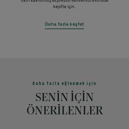
hafif kavrulmuş espresso kahvemizi evinizde
keyifle için.
Daha fazla keşfet
Daha fazla eğlenmek için
SENİN İÇİN
ÖNERİLENLER