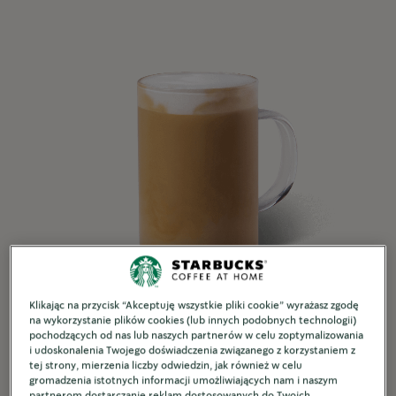
Klikając na przycisk “Akceptuję wszystkie pliki cookie” wyrażasz zgodę
SŁODKIE I AKSAMITNE
na wykorzystanie plików cookies (lub innych podobnych technologii)
pochodzących od nas lub naszych partnerów w celu zoptymalizowania
Latte Miodowo-Karmelowe
i udoskonalenia Twojego doświadczenia związanego z korzystaniem z
tej strony, mierzenia liczby odwiedzin, jak również w celu
3 min.
gromadzenia istotnych informacji umożliwiających nam i naszym
partnerom dostarczanie reklam dostosowanych do Twoich