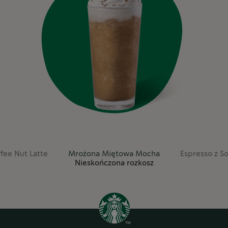
Previous
ffee Nut Latte
Mrożona Miętowa Mocha
Espresso z 
Nieskończona rozkosz