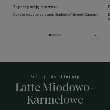
Zaparz porcję espresso.
Do tego przepisu polecamy Starbucks
Smooth Caramel.
K
®
n
1
2
3
4
5
Próbuj i delektuj się
Latte Miodowo-
Karmelowe