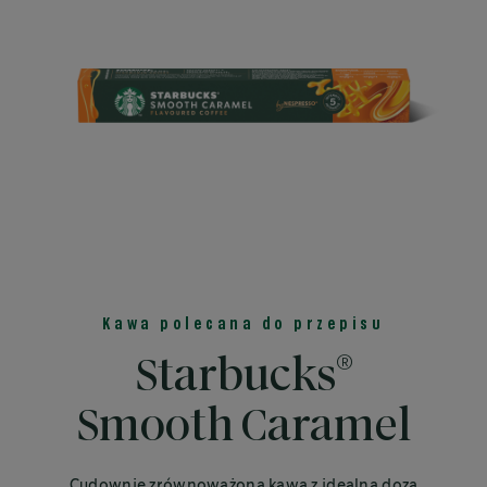
Kawa polecana do przepisu
®
Starbucks
Smooth Caramel
Cudownie zrównoważona kawa z idealną dozą