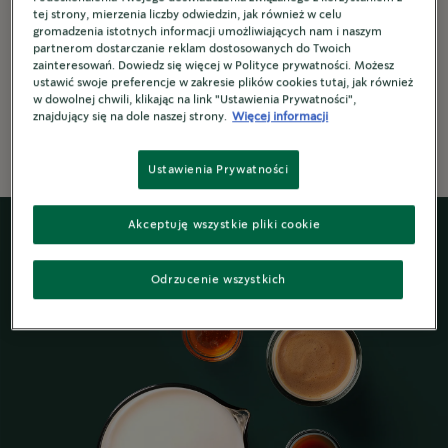
tej strony, mierzenia liczby odwiedzin, jak również w celu
Cudownie przyjemne połączenie
gromadzenia istotnych informacji umożliwiających nam i naszym
partnerom dostarczanie reklam dostosowanych do Twoich
smaków z ciepłą atmosferą świąt.
zainteresowań. Dowiedz się więcej w Polityce prywatności. Możesz
ustawić swoje preferencje w zakresie plików cookies tutaj, jak również
w dowolnej chwili, klikając na link "Ustawienia Prywatności",
3 min. to make
znajdujący się na dole naszej strony.
Więcej informacji
Ustawienia Prywatności
Akceptuję wszystkie pliki cookie
Odrzucenie wszystkich