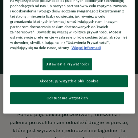
na wykorzystanie plików cookies (lub innych podobnych technologii)
pochodzących od nas lub naszych partnerów w celu zoptymalizowania
i udoskonalenia Twojego doświadczenia związanego z korzystaniem z
tej strony, mierzenia liczby odwiedzin, jak również w celu
gromadzenia istotnych informacji umożliwiających nam i naszym
Kawa ziarnista
Starbucks
by
®
partnerom dostarczanie reklam dostosowanych do Twoich
Nespresso
®
zainteresowań. Dowiedz się więcej w Polityce prywatności. Możesz
ustawić swoje preferencje w zakresie plików cookies tutaj, jak również
w dowolnej chwili, klikając na link "Ustawienia Prywatności",
znajdujący się na dole naszej strony.
Więcej informacji
Ustawienia Prywatności
Akceptuję wszystkie pliki cookie
Odrzucenie wszystkich
WIĘCEJ O KAWIE
Ponad pięć dekad poszukiwań, mieszania i
palenia pozwoliło nam odnaleźć drugie espresso,
które jest wyraziste i jednocześnie łagodne. Ta