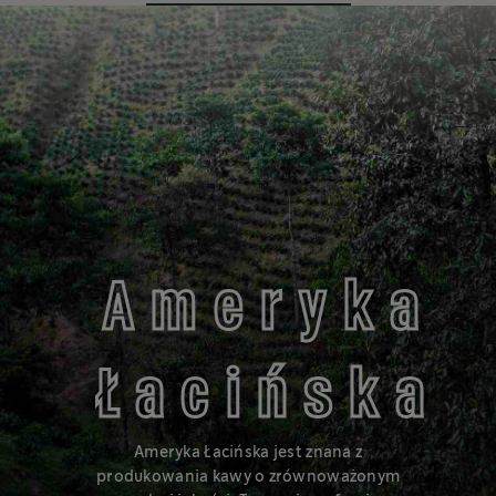
Bogaty smak i nuty karmelu
BLONDE
Ameryka
Łacińska
®
Starbucks
Blonde Roast to kawa delikatnie palona, która jest
mniej esencjonalna i ma delikatniejszy smak.
Ameryka Łacińska jest znana z
produkowania kawy o zrównoważonym
Dowiedz się więcej