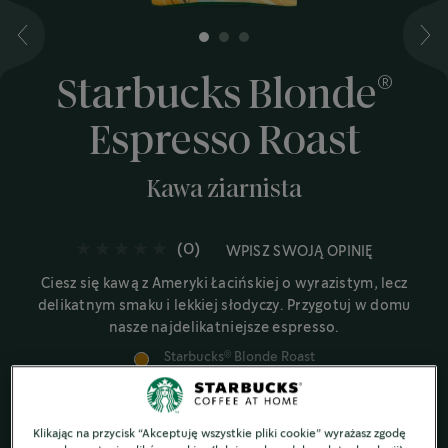
1
2
3
®
Starbucks Blonde
Espresso Roast
Kawa ziarnista
(0)
WPISZ SWOJĄ OPINIĘ
Ciesz się kawą z Ameryki Łacińskiej o wyrazistym, lecz
delikatnym smaku i lekkiej słodyczy. Przygotuj w domu
nasze najdelikatniejsze espresso.
Starbucks
Blonde Roast
®
Aksamitne i słodkie nuty
Klikając na przycisk “Akceptuję wszystkie pliki cookie” wyrażasz zgodę