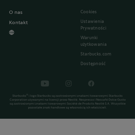
Cookies
O nas
Ustawienia
Kontakt
Prywatności
Warunki
użytkowania
Starbucks.com
Dostępność
®
Starbucks
i logo Starbucks są zastrzeżonymi znakami towarowymi Starbucks
Corporation używanymi na licencji przez Nestlé. Nespresso i Nescafé Dolce Gusto
są zastrzeżonymi znakami towarowymi Société de Produits Nestlé S.A. Wszystkie
pozostałe znaki handlowe są własnością ich właścicieli.