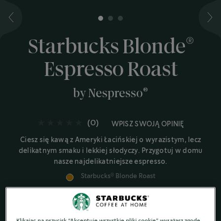
1
2
3
®
Starbucks Blonde
Espresso Roast
®
by Nespresso
(0)
WPISZ SWOJĄ OPINIĘ
Ciesz się kawą z Ameryki Łacińskiej o wyrazistym, lecz
delikatnym smaku i lekkiej słodyczy. Przygotuj w domu
nasze najdelikatniejsze espresso.
Starbucks
Blonde Roast
®
Aksamitne i słodkie nuty
Klikając na przycisk “Akceptuję wszystkie pliki cookie” wyrażasz zgodę