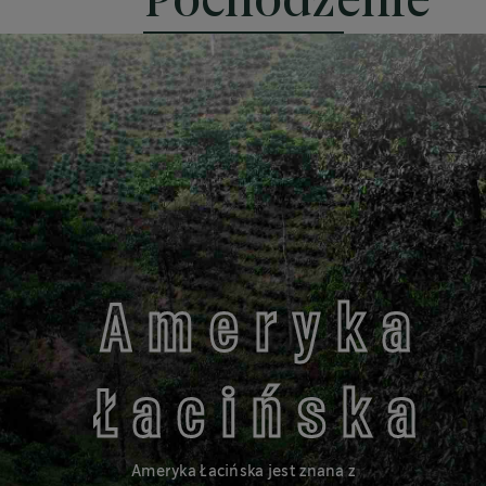
Pochodzenie
®
DO TWOJEGO EKSPRESU NESPRESSO
Aksamitne i słodkie nuty
BLONDE
Ameryka
Łacińska
®
Starbucks
Blonde Roast to kawa delikatnie palona, która jest
mniej esencjonalna i ma delikatniejszy smak.
Ameryka Łacińska jest znana z