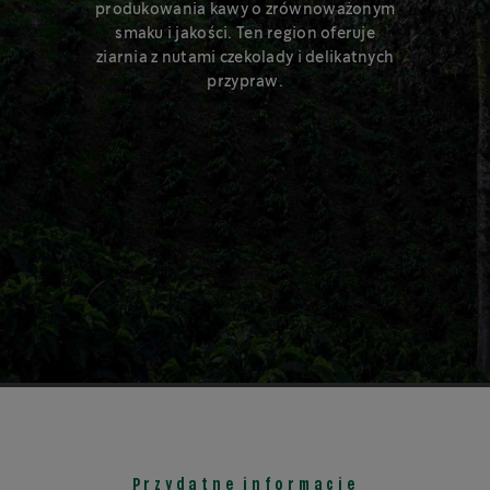
produkowania kawy o zrównoważonym
Dowiedz się więcej
smaku i jakości. Ten region oferuje
ziarnia z nutami czekolady i delikatnych
Kapsułki stworzone w 80% z aluminium
przypraw.
pochodzącego z recyklingu. Aluminium można
poddawać recyklingowi w nieskończoność.
1
Przydatne informacje