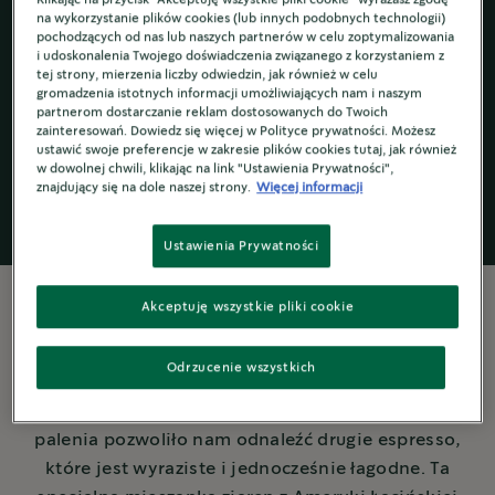
na wykorzystanie plików cookies (lub innych podobnych technologii)
pochodzących od nas lub naszych partnerów w celu zoptymalizowania
i udoskonalenia Twojego doświadczenia związanego z korzystaniem z
tej strony, mierzenia liczby odwiedzin, jak również w celu
Starbucks
by
Kawa ziarnista
®
gromadzenia istotnych informacji umożliwiających nam i naszym
partnerom dostarczanie reklam dostosowanych do Twoich
Nespresso
®
zainteresowań. Dowiedz się więcej w Polityce prywatności. Możesz
ustawić swoje preferencje w zakresie plików cookies tutaj, jak również
w dowolnej chwili, klikając na link "Ustawienia Prywatności",
znajdujący się na dole naszej strony.
Więcej informacji
Ustawienia Prywatności
Akceptuję wszystkie pliki cookie
WIĘCEJ O KAWIE
Odrzucenie wszystkich
Ponad pięć dekad poszukiwań, mieszania i
palenia pozwoliło nam odnaleźć drugie espresso,
które jest wyraziste i jednocześnie łagodne. Ta