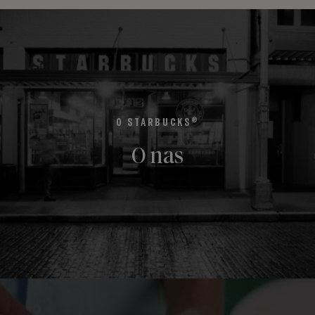
®
O STARBUCKS
O nas