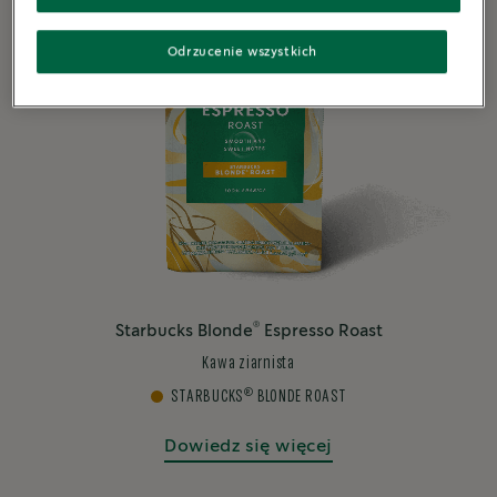
Odrzucenie wszystkich
®
Starbucks Blonde
Espresso Roast
Kawa ziarnista
®
STARBUCKS
BLONDE ROAST
Dowiedz się więcej