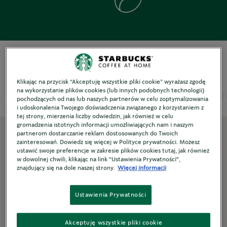
Klikając na przycisk “Akceptuję wszystkie pliki cookie” wyrażasz zgodę
na wykorzystanie plików cookies (lub innych podobnych technologii)
Typ kawy
Filtruj
Pochodzenie
Stopień palenia
ŚWIąTECZ
pochodzących od nas lub naszych partnerów w celu zoptymalizowania
i udoskonalenia Twojego doświadczenia związanego z korzystaniem z
tej strony, mierzenia liczby odwiedzin, jak również w celu
gromadzenia istotnych informacji umożliwiających nam i naszym
partnerom dostarczanie reklam dostosowanych do Twoich
Filter Products
zainteresowań. Dowiedz się więcej w Polityce prywatności. Możesz
ustawić swoje preferencje w zakresie plików cookies tutaj, jak również
w dowolnej chwili, klikając na link "Ustawienia Prywatności",
znajdujący się na dole naszej strony.
Więcej informacji
Ustawienia Prywatności
Akceptuję wszystkie pliki cookie