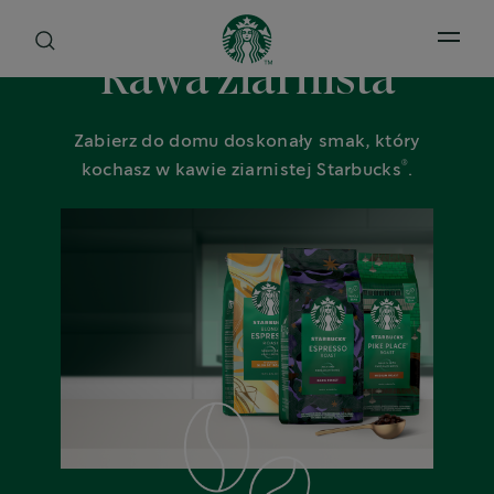
Open 
Kawa ziarnista
Zabierz do domu doskonały smak, który
®
kochasz w kawie ziarnistej Starbucks
.