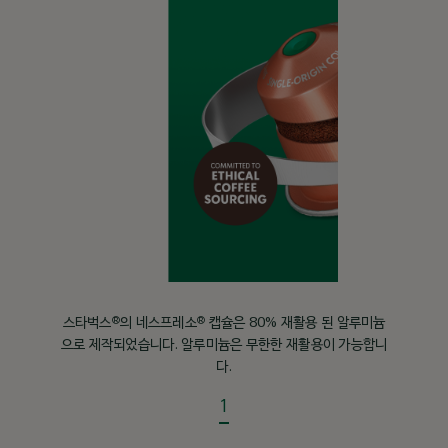
블론드
라틴
아메리
®
로스트 스펙트럼 중 가장 라이트한 스타벅스
블론드 로스트는 가벼운 바디감과 은
카
은한 풍미를 가졌습니다.
멕시코와 코스타 리카 그리고 콜롬비아까
지, 라틴 아메리카의 커피는 맛과 품질이
일정한 것으로 유명합니다. 이 지역의 원
®
®
스타벅스
의 네스프레소
캡슐은 80% 재활용 된 알루미늄
두는 코코아 향과 은은한 스파이스 향이
으로 제작되었습니다. 알루미늄은 무한한 재활용이 가능합니
나는 것이 특징입니다.
다.
1