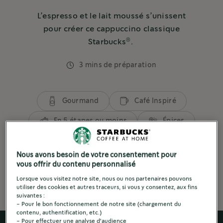
L’espresso et le lait moussé s’unissent
pour créer ce cappuccino classique
®
Starbucks
.
3 mins de préparation
Gourmand
Café Inspiré
En 5 étapes ou moins
Épices
3 ingrédients ou plus
Nous avons besoin de votre consentement pour
À partir d'un espresso
vous offrir du contenu personnalisé
Lorsque vous visitez notre site, nous ou nos partenaires pouvons
utiliser des cookies et autres traceurs, si vous y consentez, aux fins
suivantes :
- Pour le bon fonctionnement de notre site (chargement du
contenu, authentification, etc.)
- Pour effectuer une analyse d'audience