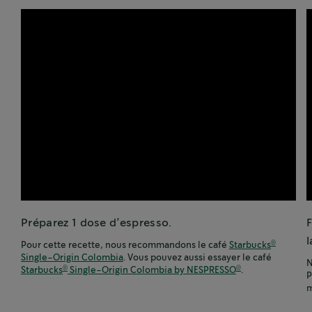
Préparez 1 dose d’espresso.
F
l
Pour cette recette, nous recommandons le café
Starbucks
®
Single-Origin Colombia
. Vous pouvez aussi essayer le café
N
Starbucks
Single-Origin Colombia by NESPRESSO
.
®
®
P
m