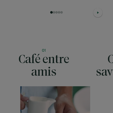
1
2
3
4
5
01
Café entre
amis
sav