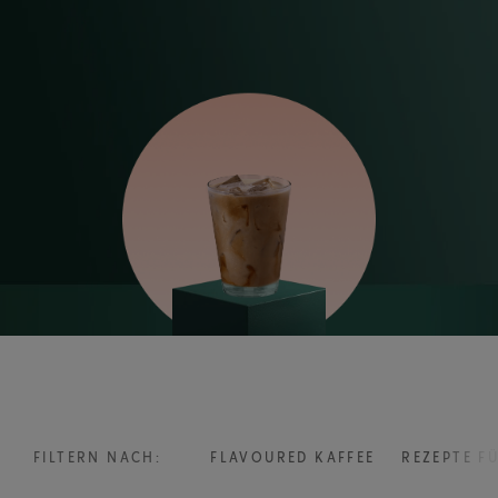
FILTERN NACH:
FLAVOURED KAFFEE
REZEPTE F