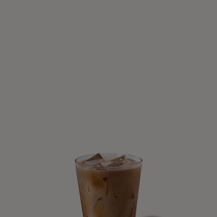
ERFRISCHEND & EISGEKÜHLT
Iced Cappuccino
4 Min.