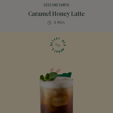
SÜSS UND SAMTIG
Caramel Honey Latte
3 Min.
P
T
E
Z
D
E
E
R
S
.
M
S
O
T
N
A