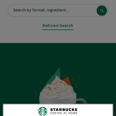
UNSERE EMPFEHLUNG
Iced Caramel Latte & Vanilla Cream
Refined Search
Iced Latte
Spritziger Espresso mit Minze
BELIEBTE REZEPTE
Starbucks Caffé Americano - Das
originale Rezept
Kurkuma Latte
Starbucks Spiced Flat White