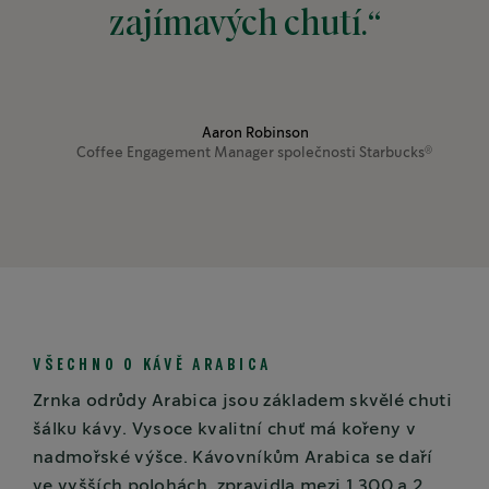
zajímavých chutí.“
Aaron Robinson
Coffee Engagement Manager společnosti Starbucks
®
VŠECHNO O KÁVĚ ARABICA
Zrnka odrůdy Arabica jsou základem skvělé chuti
šálku kávy. Vysoce kvalitní chuť má kořeny v
nadmořské výšce. Kávovníkům Arabica se daří
ve vyšších polohách, zpravidla mezi 1 300 a 2