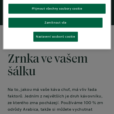
zrnek odrůdy Arabica.
Přijmout všechny soubory cookie
Zamítnout vše
Nastavení souborů cookie
100% KÁVA ARABICA
Zrnka ve vašem
šálku
Na to, jakou má vaše káva chuť, má vliv řada
faktorů. Jedním z největších je druh kávovníku,
ze kterého zrna pocházejí. Používáme 100 % zrn
odrůdy Arabica, takže si můžete vychutnat