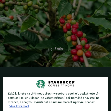
3 min
ARABICA
Když kliknete na „Přijmout všechny soubory cookie“, poskytnete tím
souhlas k jejich ukládání na vašem zařízení, což pomáhá s navigací na
Nejdůležitější ingredience ve vašem šálku kávy?
stránce, s analýzou využití dat a s našimi marketingovými snahami.
Zrnka. Zde jsou důvody, proč používáme 100 %
Více informací