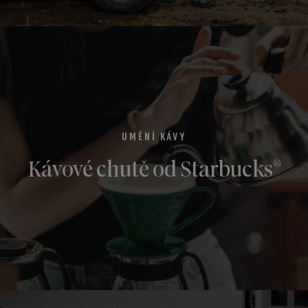
UMĚNÍ KÁVY
®
Kávové chutě od Starbucks