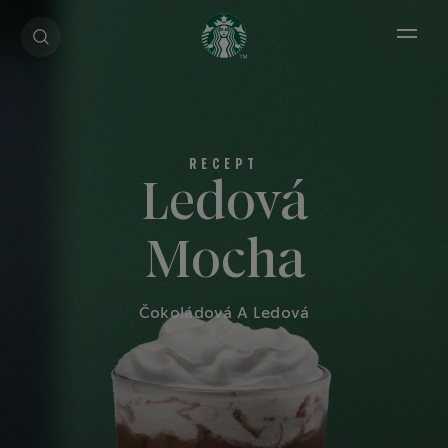
Open 
Ledová
Mocha
Čokoládová A Ledová