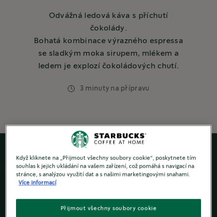
Odvážná ledová káva s příchutí
čokolády.
Bohatá kombinace výrazného espressa
se sladkým moka sirupem, mlékem a
ledem je explozí čokoládových chutí.
3 minuty na přípravu
Když kliknete na „Přijmout všechny soubory cookie“, poskytnete tím
souhlas k jejich ukládání na vašem zařízení, což pomáhá s navigací na
stránce, s analýzou využití dat a s našimi marketingovými snahami.
Více informací
Přijmout všechny soubory cookie