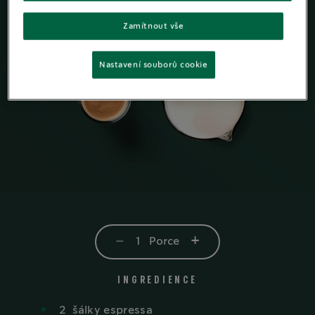
Zamítnout vše
Nastavení souborů cookie
-
+
1
Porce
INGREDIENCE
2
šálky espressa