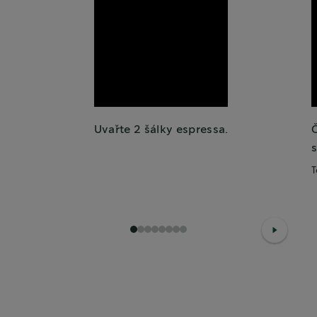
Uvařte 2 šálky espressa.
s
T
1
2
3
4
5
6
7
8