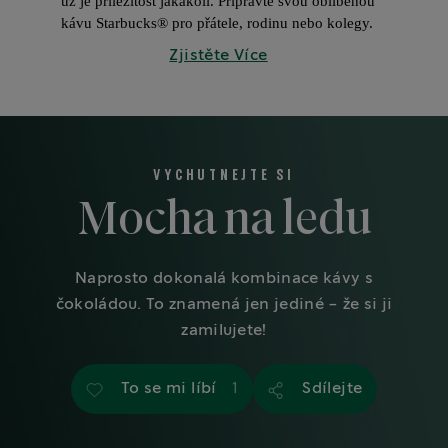
už je příležitost jakákoli. Připravte svou oblíbenou 
kávu Starbucks® pro přátele, rodinu nebo kolegy.
Zjistěte Více
VYCHUTNEJTE SI
Mocha na ledu
Naprosto dokonalá kombinace kávy s
čokoládou. To znamená jen jediné - že si ji
zamilujete!
To se mi líbí
Sdílejte
1