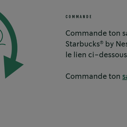
COMMANDE
Commande ton sa
®
Starbucks
by Ne
le lien ci-dessous
Commande ton
s