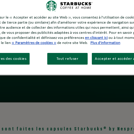
d'aluminium re
 sur le « Accepter et accéder au site Web », vous consentez à l'utilisation de cook
 de tierce partie (ou similaire) afin d'améliorer votre expérience de navigation su
re audience et de collecter des informations utiles qui nous permettent, ainsi qu
 matière d'approvisionnement éthique et comment recycl
, de vous proposer des publicités adaptées à vos centres d'intérêt. Pour en savoir 
®
®
Starbucks
by Nespresso
.
ique de confidentialité et définissez vos préférences
en cliquant ici
ou à tout mom
 le lien
« Paramètres de cookies »
de notre site Web.
Plus d'information
es des cookies
Tout refuser
Accepter et accéder 
®
 sont faites les capsules Starbucks
by Nespr