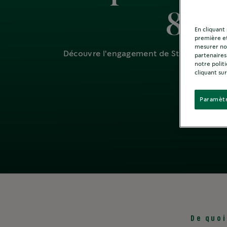
80% 
En cliquant
première et
mesurer not
®
Découvre l'engagement de Starbucks
en
partenaires
notre polit
cliquant sur
Paramètr
De quoi