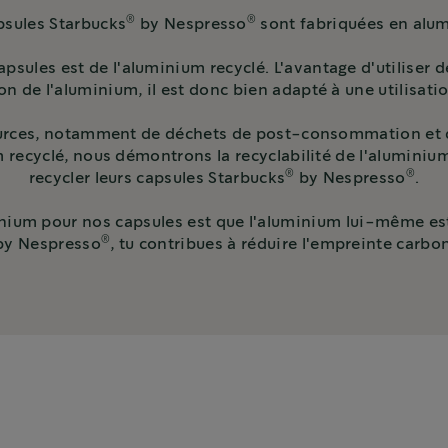
®
®
psules Starbucks
by Nespresso
sont fabriquées en alu
ules est de l'aluminium recyclé. L'avantage d'utiliser de 
on de l'aluminium, il est donc bien adapté à une utilisat
ources, notamment de déchets de post-consommation et 
m recyclé, nous démontrons la recyclabilité de l'alumini
®
®
recycler leurs capsules Starbucks
by Nespresso
.
inium pour nos capsules est que l'aluminium lui-même est r
®
y Nespresso
, tu contribues à réduire l'empreinte carbon