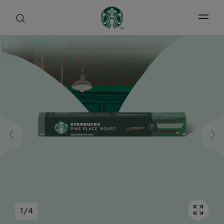
Open 
1
/
4