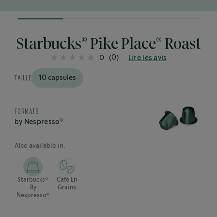
25%
completed
®
®
Starbucks
Pike Place
Roast
(0)
0
Lire les avis
TAILLE
10 capsules
FORMATS
®
by Nespresso
Also available in:
®
Starbucks
Café En
By
Grains
®
Nespresso