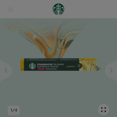
Open 
1
/
4