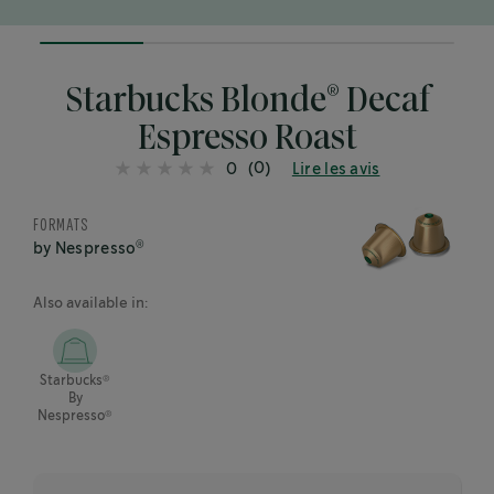
25%
completed
®
Starbucks Blonde
Decaf
Espresso Roast
(0)
0
Lire les avis
FORMATS
®
by Nespresso
Also available in:
®
Starbucks
By
®
Nespresso