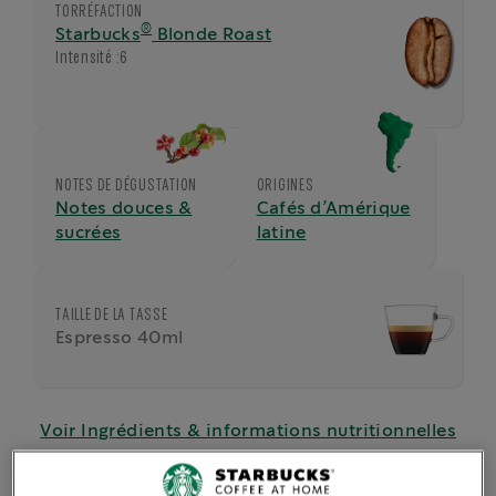
TORRÉFACTION
®
Starbucks
Blonde Roast
Intensité :
6
NOTES DE DÉGUSTATION
ORIGINES
Notes douces &
Cafés d’Amérique
sucrées
latine
TAILLE DE LA TASSE
Espresso 40ml
Voir Ingrédients & informations nutritionnelles