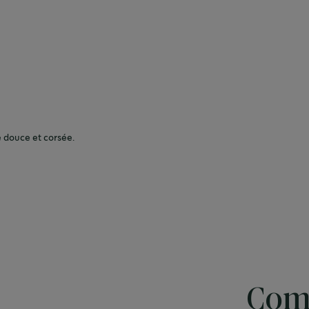
 douce et corsée.
Com