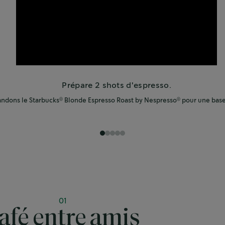
Prépare 2 shots d'espresso.
dons le Starbucks
Blonde Espresso Roast by Nespresso
pour une base
®
®
1
2
3
4
5
01
afé entre amis