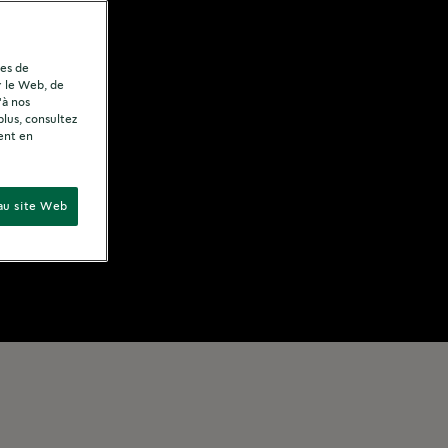
ies de
r le Web, de
'à nos
plus, consultez
ent en
au site Web