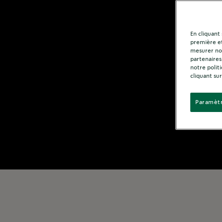
En cliquant
première et
mesurer not
partenaires
notre polit
cliquant sur
Paramètr