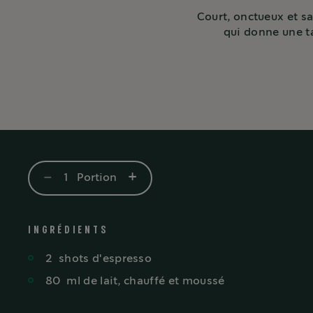
Court, onctueux et sa
qui donne une ta
-
+
1
Portion
INGRÉDIENTS
2
shots
d'espresso
80
ml
de lait, chauffé et moussé