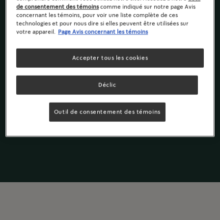
Torréfaction moyenne
de consentement des témoins
comme indiqué sur notre page Avis
concernant les témoins, pour voir une liste complète de ces
Notes de chocolat et noix grillées
technologies et pour nous dire si elles peuvent être utilisées sur
votre appareil.
Page Avis concernant les témoins
Ingrédients & Valeur Nutritive
Accepter tous les cookies
Déclic
Starbucks
par
®
Cafés
Cafés en grains
Nespresso
®
Outil de consentement des témoins
instantanés
Gamme
Originale