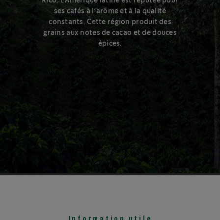
Rico. L’Amérique latine est réputée pour
ses cafés à l’arôme et à la qualité
En savoir plus sur le spectre de torréfactions
constants. Cette région produit des
grains aux notes de cacao et de douces
épices.
Information utile