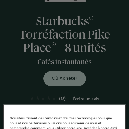
®
Starbucks
Torréfaction Pike
®
Place
- 8 unités
Cafés instantanés
Où Acheter
(0)
Écrire un avis
Ce mélange bien rond de grains de café 100 % arabica
d'Amérique latine aux arômes subtils et riches de
Nos sites utilisent des témoins et d’autres technologies pour que
chocolat et de noix grillées
nous et nos partenaires puissions nous souvenir de vous et
comprendre comment vous utilisez notre site. Accédez à notre
outil