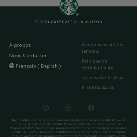
Avis concernant les
À propos
témoins
Nous Contacter
Politique de
Français
(
English
)
confidentialité
Termes d'utilisation
fr.starbucks.ca
Nestlé utilise les marques de commerce Starbucks sous licence. Pike Place est
une marque déposée de The Pike Place Market PDA, utilisée sous licence.
®
®
Nespresso
et Vertuo
sont des marques de commerce de la Société des Produits
®
Nestlé S.A., Vevey, Suisse et sont utilisées sous licence. NESPRESSO
et la forme
de la capsule sont des marques de commerce de la Société des Produits Nestlé