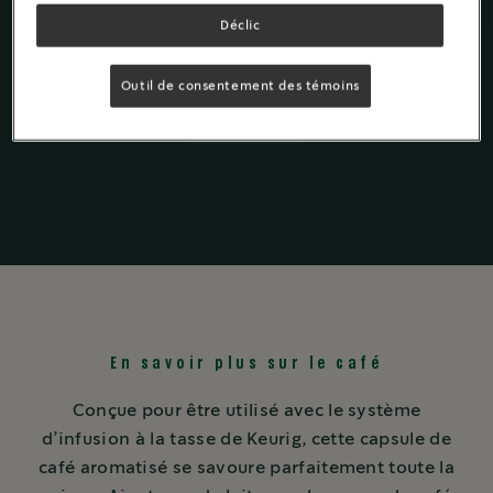
Déclic
Outil de consentement des témoins
Capsules K-
Cup
®
En savoir plus sur le café
Conçue pour être utilisé avec le système
d’infusion à la tasse de Keurig, cette capsule de
café aromatisé se savoure parfaitement toute la