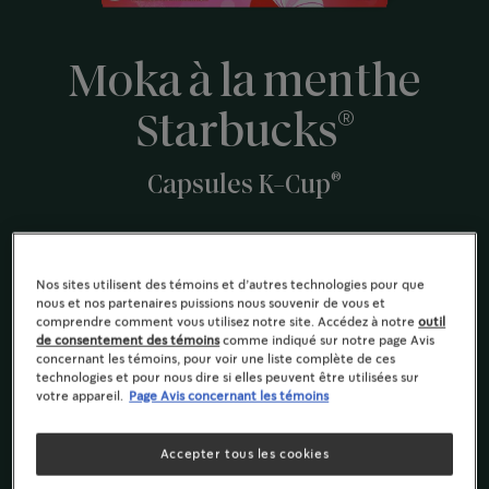
Moka à la menthe
®
Starbucks
®
Capsules K-Cup
(0)
Écrire un avis
Nos sites utilisent des témoins et d’autres technologies pour que
Célébrez les Fêtes avec les capsules de café Keurig au
nous et nos partenaires puissions nous souvenir de vous et
moka à la menthe Starbucks! Dans ce mélange
comprendre comment vous utilisez notre site. Accédez à notre
outil
saisonnier délicieusement conçu, la menthe poivrée et
de consentement des témoins
comme indiqué sur notre page Avis
le moka s’associent pour créer un café au goût festif.
concernant les témoins, pour voir une liste complète de ces
technologies et pour nous dire si elles peuvent être utilisées sur
Notes de cacao sucré et de moka à la menthe
votre appareil.
Page Avis concernant les témoins
favoris des Fêtes
Accepter tous les cookies