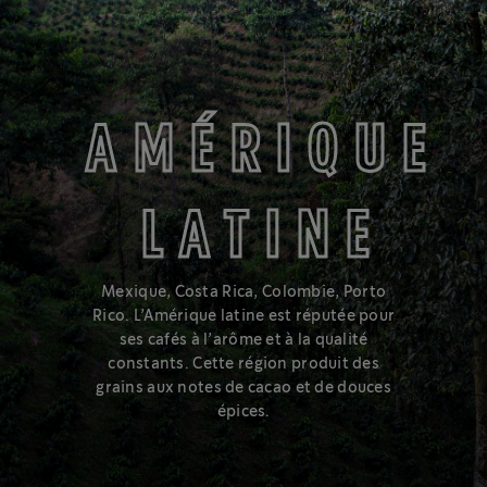
MOYENNE
AMÉRIQUE
LATINE
Vous aimez un café équilibré aux arômes veloutés et
accessibles? Essayez la torréfaction moyenne, au centre du
Mexique, Costa Rica, Colombie, Porto
spectre.
Rico. L’Amérique latine est réputée pour
ses cafés à l’arôme et à la qualité
En savoir plus sur le spectre de torréfactions
constants. Cette région produit des
grains aux notes de cacao et de douces
épices.