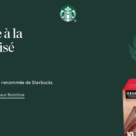
 à la
isé
la renommée de Starbucks.
leur Nutritive