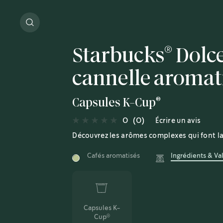
®
Starbucks
Dolce
cannelle aromat
®
Capsules K-Cup
0
(0)
Écrire un avis
Découvrez les arômes complexes qui font 
Cafés aromatisés
Ingrédients & Va
Capsules K-
Cup
®