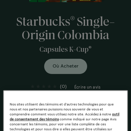
®
Starbucks
Single-
Origin Colombia
®
Capsules K-Cup
Où Acheter
(0)
Écrire un avis
Le café préparé parfait : Avec son goût velouté, riche et
équilibré et des notes subtiles de noix et d’herbes
Nos sites utilisent des témoins et d’autres technologies pour que
nous et nos partenaires puissions nous souvenir de vous et
fraîches.
comprendre comment vous utilisez notre site. Accédez à notre
outil
Torréfaction moyenne
de consentement des témoins
comme indiqué sur notre page Avis
concernant les témoins, pour voir une liste complète de ces
technologies et pour nous dire si elles peuvent être utilisées sur