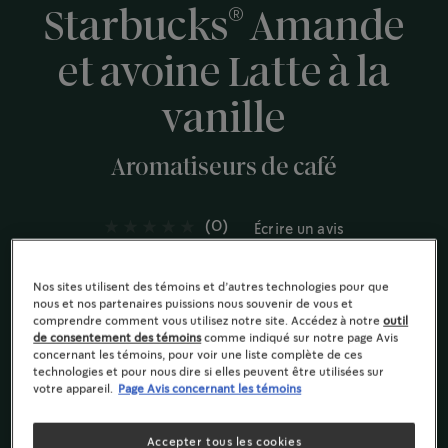
®
Starbucks
Amande
et avoine Latte à la
vanille
Aromatiseurs de café
(0)
Écrire un avis
Un mélange riche et à saveur veloutée d’amande,
d’avoine et de vanille, conçu pour que votre expérience
Nos sites utilisent des témoins et d’autres technologies pour que
de café soit toujours un moment à savourer, que ce soit
nous et nos partenaires puissions nous souvenir de vous et
comprendre comment vous utilisez notre site. Accédez à notre
outil
le matin, l’après-midi ou le soir.
de consentement des témoins
comme indiqué sur notre page Avis
concernant les témoins, pour voir une liste complète de ces
technologies et pour nous dire si elles peuvent être utilisées sur
votre appareil.
Page Avis concernant les témoins
Accepter tous les cookies
Aromatiseurs de