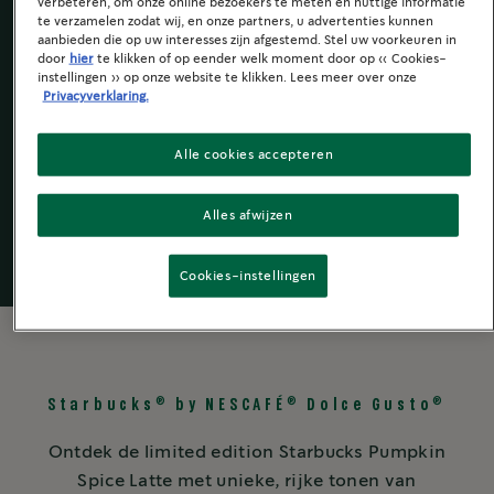
verbeteren, om onze online bezoekers te meten en nuttige informatie
te verzamelen zodat wij, en onze partners, u advertenties kunnen
aanbieden die op uw interesses zijn afgestemd. Stel uw voorkeuren in
door
hier
te klikken of op eender welk moment door op « Cookies-
instellingen » op onze website te klikken. Lees meer over onze
Privacyverklaring.
Starbucks
by
®
NESCAFÉ
Dolce
®
Alle cookies accepteren
Gusto
®
Alles afwijzen
Cookies-instellingen
®
®
®
Starbucks
by NESCAFÉ
Dolce Gusto
Ontdek de limited edition Starbucks Pumpkin
Spice Latte met unieke, rijke tonen van