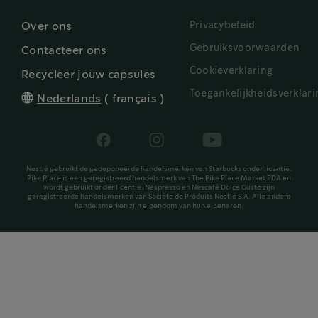
Privacybeleid
Over ons
Gebruiksvoorwaarden
Contacteer ons
Cookieverklaring
Recycleer jouw capsules
Toegankelijkheidsverklari
Nederlands
(
français
)
Nestlé gebruikt de gedeponeerde handelsmerken van Starbucks onder licentie.
Pike Place is een geregistreerd handelsmerk van The Pike Place Market PDA en
wordt gebruikt onder licentie. Nespresso en Nescafé Dolce Gusto zijn
geregistreerde handelsmerken van Société de Produits Nestlé S.A. Alle andere
handelsmerken zijn eigendom van hun eigenaren.