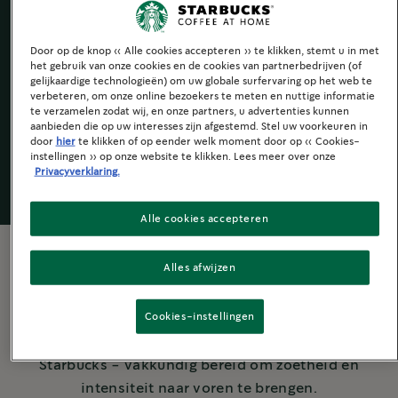
Door op de knop « Alle cookies accepteren » te klikken, stemt u in met
het gebruik van onze cookies en de cookies van partnerbedrijven (of
gelijkaardige technologieën) om uw globale surfervaring op het web te
Starbucks
by
®
verbeteren, om onze online bezoekers te meten en nuttige informatie
Nespresso
®
te verzamelen zodat wij, en onze partners, u advertenties kunnen
aanbieden die op uw interesses zijn afgestemd. Stel uw voorkeuren in
door
hier
te klikken of op eender welk moment door op « Cookies-
instellingen » op onze website te klikken. Lees meer over onze
Privacyverklaring.
Alle cookies accepteren
Alles afwijzen
MEER OVER DEZE KOFFIE
Cookies-instellingen
Dit is de ultieme donkere branding van
Starbucks - vakkundig bereid om zoetheid en
intensiteit naar voren te brengen.