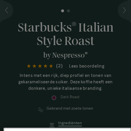
1
2
®
Starbucks
Italian
Style Roast
®
by Nespresso
(2)
Lees beoordeling
Intens met een rijk, diep profiel en tonen van
gekarameliseerde suiker. Deze koffie heeft een
donkere, unieke italiaanse branding.
Dark Roast
Gebrand met zoete tonen
Ingrediënten