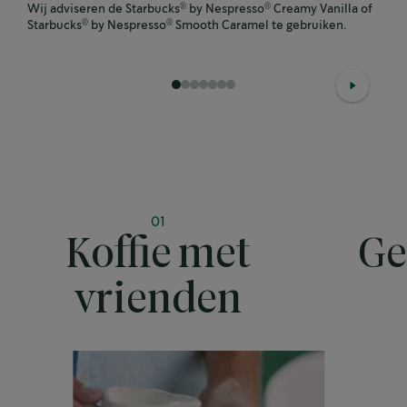
Wij adviseren de Starbucks
by Nespresso
Creamy Vanilla of
®
®
Starbucks
by Nespresso
Smooth Caramel te gebruiken.
®
®
1
2
3
4
5
6
7
01
Koffie met
Ge
vrienden