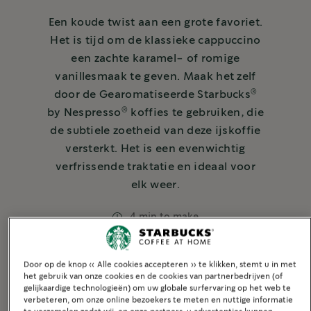
Een koude twist aan een grote favoriet.
Het is tijd om de klassieke cappuccino
een zachte karamel- of romige
vanillesmaak te geven. Maak het zelf
®
door de Gearomatiseerde Starbucks
®
by Nespresso
koffies te gebruiken, die
de subtiele zoetheid van deze ijskoffie
versterkt. Het is een evenwichtig
verfrissende traktatie en ideaal voor
elk weer.
4 min to make
Door op de knop « Alle cookies accepteren » te klikken, stemt u in met
Dairy
Kruiden
het gebruik van onze cookies en de cookies van partnerbedrijven (of
gelijkaardige technologieën) om uw globale surfervaring op het web te
3 of meer ingrediënten
Verfrissend
verbeteren, om onze online bezoekers te meten en nuttige informatie