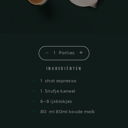
-
+
1
Porties
INGREDIËNTEN
1
shot
espresso
1
Snufje kaneel
6-8 ijsblokjes
80
ml
80ml koude melk