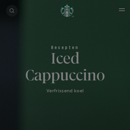
Open
Iced
Cappuccino
Verfrissend koel