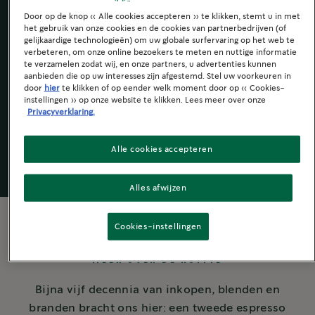
Zacht met zoete tonen
Door op de knop « Alle cookies accepteren » te klikken, stemt u in met
het gebruik van onze cookies en de cookies van partnerbedrijven (of
gelijkaardige technologieën) om uw globale surfervaring op het web te
verbeteren, om onze online bezoekers te meten en nuttige informatie
te verzamelen zodat wij, en onze partners, u advertenties kunnen
aanbieden die op uw interesses zijn afgestemd. Stel uw voorkeuren in
Starbucks
by
door
hier
te klikken of op eender welk moment door op « Cookies-
®
instellingen » op onze website te klikken. Lees meer over onze
Nespresso
®
Privacyverklaring.
Alle cookies accepteren
Alles afwijzen
Cookies-instellingen
MEER OVER DE KOFFIE
Bijna vijf decennia van inkopen, blenden en
branden bracht ons hier: een tweede espresso