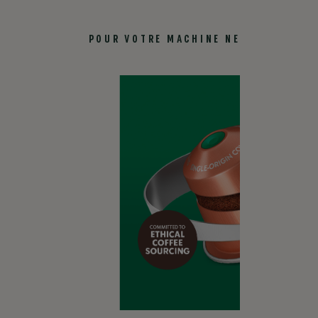
Doux et beurré
®
POUR VOTRE MACHINE NESPRESSO
BLONDE
Aan de lichtere kant van het brandingsspectrum, heeft
®
Starbucks Blonde
Roast een lichter karakter en soepele
smaken.
Leer meer