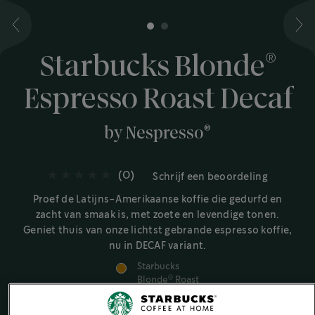
1
2
®
Starbucks Blonde
Espresso Roast Decaf
®
by Nespresso
(0)
Schrijf een beoordeling
Proef de Latijns-Amerikaanse koffie die gedurfd en
zacht van smaak is, met zoete en levendige tonen.
Geniet thuis van onze lichtst gebrande espresso koffie,
nu in DECAF variant.
Starbucks
Blonde
Roast
®