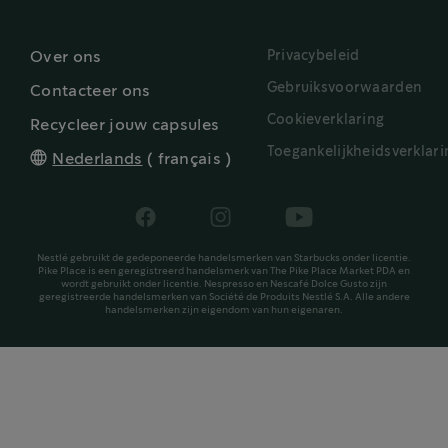
Privacybeleid
Over ons
Gebruiksvoorwaarden
Contacteer ons
Cookieverklaring
Recycleer jouw capsules
Toegankelijkheidsverklari
Nederlands
(
français
)
Nestlé gebruikt de gedeponeerde handelsmerken van Starbucks onder licentie.
Pike Place is een geregistreerd handelsmerk van The Pike Place Market PDA en
wordt gebruikt onder licentie. Nespresso en Nescafé Dolce Gusto zijn
geregistreerde handelsmerken van Société de Produits Nestlé S.A. Alle andere
handelsmerken zijn eigendom van hun eigenaren.