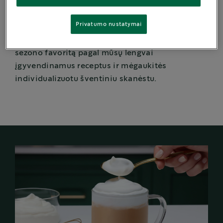
tiek mėtinių cukranendrių sukurs ir sustiprins
šventinės kavos gėrimo patirtį.
Privatumo nustatymai
®
Norime, kad „Starbucks
“ džiaugsmą patirtumėte
ir kavinėje, ir jaukiuose namuose. Sukurkite šį
sezono favoritą pagal mūsų lengvai
įgyvendinamus receptus ir mėgaukitės
individualizuotu šventiniu skanėstu.