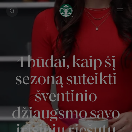
Open 
4 būdai, kaip šį
sezoną suteikti
šventinio
džiaugsmo savo
irisinių riešutų