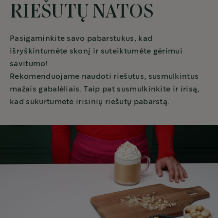
RIEŠUTŲ NATOS
Pasigaminkite savo pabarstukus, kad
išryškintumėte skonį ir suteiktumėte gėrimui
savitumo!
Rekomenduojame naudoti riešutus, susmulkintus
mažais gabalėliais. Taip pat susmulkinkite ir irisą,
kad sukurtumėte irisinių riešutų pabarstą.