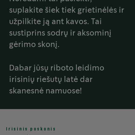
suplakite šiek tiek grietinėlės ir
užpilkite ją ant kavos. Tai
sustiprins sodrų ir aksominį
gėrimo skonį.
Dabar jūsų riboto leidimo
irisinių riešutų latė dar
skanesnė namuose!
Irisinis poskonis