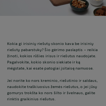
Kokia gi irisinių riešutų skonio kava be irisinių
riešutų pabarstukų? Šio gėrimo paslaptis – reikia
žinoti, kokios rūšies irisus ir riešutus naudojate.
Pagalvokite, kokio skonio siekiate ir ką
mėgstate, kai esate patogiai įsitaisę namuose.
Jei norite ko nors kreminio, riešutinio ir saldaus,
naudokite traškiuosius žemės riešutus, o jei jūsų
gomurys trokšta ko nors šilto ir švelnaus, galite
rinktis graikinius riešutus.