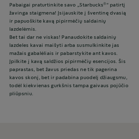
®
Pabaigai praturtinkite savo „Starbucks
“ patirtį
žavinga staigmena! Įsijauskite į šventinę dvasią
ir papuoškite kavą pipirmėčių saldainių
lazdelėmis.
Bet tai dar ne viskas! Panaudokite saldainių
lazdeles kavai maišyti arba susmulkinkite jas
mažais gabalėliais ir pabarstykite ant kavos.
Įpilkite į kavą saldžios pipirmėčių esencijos. Šis
paprastas, bet žavus priedas ne tik pagerina
kavos skonį, bet ir padabina puodelį džiaugsmu,
todėl kiekvienas gurkšnis tampa gaivaus pojūčio
pliūpsniu.