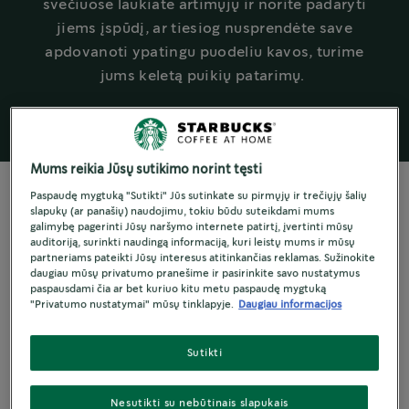
svečiuose laukiate artimųjų ir norite padaryti
jiems įspūdį, ar tiesiog nusprendėte save
apdovanoti ypatingu puodeliu kavos, turime
jums keletą puikių patarimų.
Mums reikia Jūsų sutikimo norint tęsti
Paspaudę mygtuką "Sutikti" Jūs sutinkate su pirmųjų ir trečiųjų šalių
slapukų (ar panašių) naudojimu, tokiu būdu suteikdami mums
galimybę pagerinti Jūsų naršymo internete patirtį, įvertinti mūsų
auditoriją, surinkti naudingą informaciją, kuri leistų mums ir mūsų
Pasidalykite šventiniu džiaugsmu su mūsų
partneriams pateikti Jūsų interesus atitinkančias reklamas. Sužinokite
irisinių riešutų late! Nesvarbu, ar vaišinate
daugiau mūsų privatumo pranešime ir pasirinkite savo nustatymus
paspausdami čia ar bet kuriuo kitu metu paspaudę mygtuką
svečius, ar skanaujate vieni: į kiekvieną kavos
"Privatumo nustatymai" mūsų tinklapyje.
Daugiau informacijos
puodelį įpilkite šiek tiek džiaugsmo.
®
Pasinerkite į „Starbucks
“ gėrimų, sukurtų
Sutikti
skirtingoms asmenybėms ir pomėgiams, skonius
ir aromatus. Šiek tiek šokolado miltelių, ir šiek
Nesutikti su nebūtinais slapukais