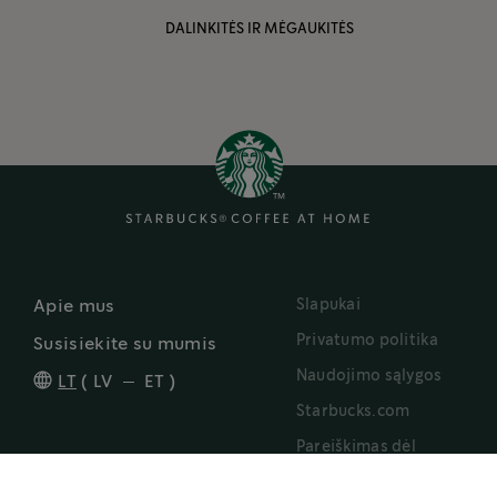
DALINKITĖS IR MĖGAUKITĖS
Slapukai
Apie mus
Privatumo politika
Susisiekite su mumis
Naudojimo sąlygos
LT
(
LV
ET
)
Starbucks.com
Pareiškimas dėl
prieinamumo