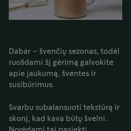
Dabar – švenčių sezonas, todėl
ruošdami šį gėrimą galvokite
apie jaukumą, šventes ir
susibūrimus.
Svarbu subalansuoti tekstūrą ir
skonį, kad kava būtų švelni.
Norėdami tai pasiekti,