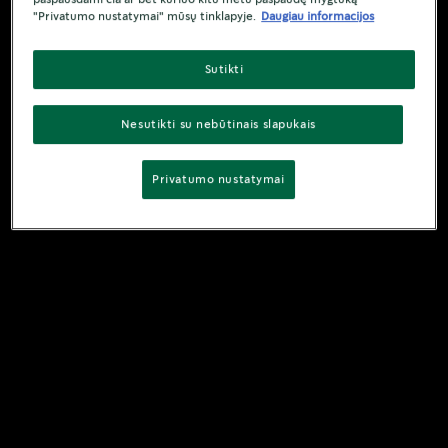
paspausdami čia ar bet kuriuo kitu metu paspaudę mygtuką
"Privatumo nustatymai" mūsų tinklapyje.
Daugiau informacijos
Sutikti
Nesutikti su nebūtinais slapukais
Privatumo nustatymai