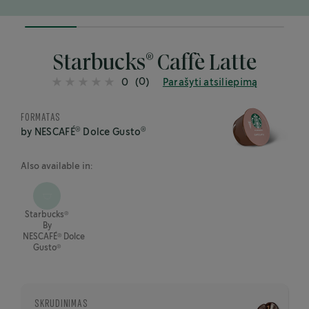
20%
completed
®
Starbucks
Caffè Latte
(0)
0
Parašyti atsiliepimą
FORMATAS
®
®
by NESCAFÉ
Dolce Gusto
Also available in:
®
Starbucks
By
®
NESCAFÉ
Dolce
®
Gusto
SKRUDINIMAS