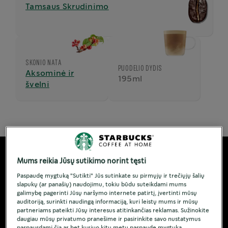
Tamsaus Skrudinimo
SKONIO NATA
PUODELIO DYDIS
Aksominė ir
195ml
švelni
Mums reikia Jūsų sutikimo norint tęsti
Paspaudę mygtuką "Sutikti" Jūs sutinkate su pirmųjų ir trečiųjų šalių
slapukų (ar panašių) naudojimu, tokiu būdu suteikdami mums
galimybę pagerinti Jūsų naršymo internete patirtį, įvertinti mūsų
auditoriją, surinkti naudingą informaciją, kuri leistų mums ir mūsų
partneriams pateikti Jūsų interesus atitinkančias reklamas. Sužinokite
daugiau mūsų privatumo pranešime ir pasirinkite savo nustatymus