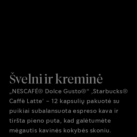
Švelni ir kreminė
„NESCAFÉ® Dolce Gusto®“ ‚Starbucks®
Caffè Latte‘ - 12 kapsulių pakuotė su
puikiai subalansuota espreso kava ir
tiršta pieno puta, kad galėtumėte
mėgautis kavinės kokybės skoniu.