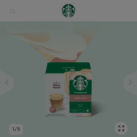
Open 
1
/
5