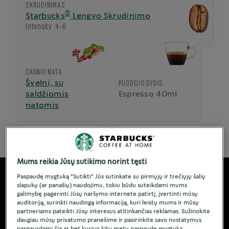
SKRUDINIMAS
®
Starbucks
Lengvo Skrudinimo
Intensity :
4-6
SKONIO NATA
Švelni, su
PUODELIO DYDIS
saldžiomis
Espresso 40ml
natomis
Mums reikia Jūsų sutikimo norint tęsti
Paspaudę mygtuką "Sutikti" Jūs sutinkate su pirmųjų ir trečiųjų šalių
slapukų (ar panašių) naudojimu, tokiu būdu suteikdami mums
galimybę pagerinti Jūsų naršymo internete patirtį, įvertinti mūsų
auditoriją, surinkti naudingą informaciją, kuri leistų mums ir mūsų
partneriams pateikti Jūsų interesus atitinkančias reklamas. Sužinokite
daugiau mūsų privatumo pranešime ir pasirinkite savo nustatymus
paspausdami čia ar bet kuriuo kitu metu paspaudę mygtuką