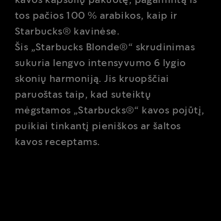
kavos kapsulių pakuotę, pagamintą iš
tos pačios 100 % arabikos, kaip ir
Starbucks® kavinėse.
Šis „Starbucks Blonde®“ skrudinimas
sukuria lengvo intensyvumo 6 lygio
skonių harmoniją. Jis kruopščiai
paruoštas taip, kad suteiktų
mėgstamos „Starbucks®“ kavos pojūtį,
puikiai tinkantį pieniškos ar šaltos
kavos receptams.