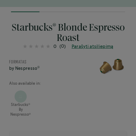
25%
completed
®
Starbucks
Blonde Espresso
Roast
(0)
0
Parašyti atsiliepimą
FORMATAS
®
by Nespresso
Also available in:
®
Starbucks
By
®
Nespresso