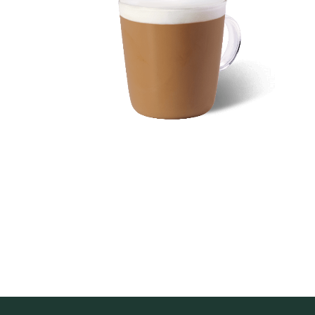
香氣濃郁
楓糖風味拿鐵
3 分鐘製作時間