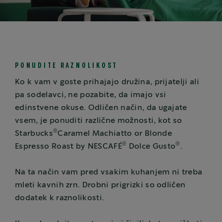
PONUDITE RAZNOLIKOST
Ko k vam v goste prihajajo družina, prijatelji ali
pa sodelavci, ne pozabite, da imajo vsi
edinstvene okuse. Odličen način, da ugajate
vsem, je ponuditi različne možnosti, kot so
®
Starbucks
Caramel Machiatto or Blonde
®
®
Espresso Roast by NESCAFÉ
Dolce Gusto
.
Na ta način vam pred vsakim kuhanjem ni treba
mleti kavnih zrn. Drobni prigrizki so odličen
dodatek k raznolikosti.