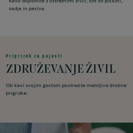
Kavo dopolnite z ustreznimi živili, kot so piškoti,
sadje in peciva.
Prigrizek za pojesti
ZDRUŽEVANJE ŽIVIL
Ob kavi svojim gostom postrezite mamljive drobne
prigrizke.