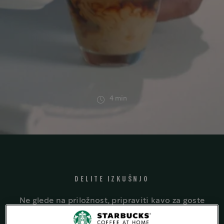
4 min
DELITE IZKUŠNJO
Ne glede na priložnost, pripraviti kavo za goste
je vedno dobra ideja. Skuhajte prijateljem,