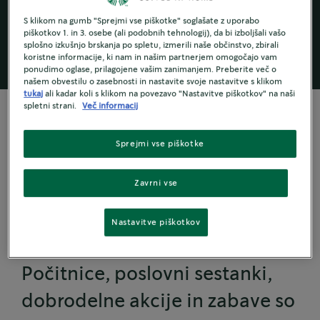
družini ali sodelavcem najljubšo kavo
®
S klikom na gumb "Sprejmi vse piškotke" soglašate z uporabo
STARBUCKS
.
piškotkov 1. in 3. osebe (ali podobnih tehnologij), da bi izboljšali vašo
splošno izkušnjo brskanja po spletu, izmerili naše občinstvo, zbirali
koristne informacije, ki nam in našim partnerjem omogočajo vam
ponudimo oglase, prilagojene vašim zanimanjem. Preberite več o
našem obvestilu o zasebnosti in nastavite svoje nastavitve s klikom
tukaj
ali kadar koli s klikom na povezavo "Nastavitve piškotkov" na naši
spletni strani.
Več informacij
Sprejmi vse piškotke
Z deljenjem kave
Skupaj uživamo v
Zavrni vse
kavi
Nastavitve piškotkov
Počitnice, poslovni sestanki,
dobrodelne akcije in zabave so