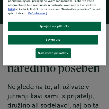
jutranji kavi je recept za dober začetek dneva.
ponudimo oglase, prilagojene vašim zanimanjem. Preberite več o
našem obvestilu o zasebnosti in nastavite svoje nastavitve s klikom
tukaj
ali kadar koli s klikom na povezavo "Nastavitve piškotkov" na naši
spletni strani.
Več informacij
Sprejmi vse piškotke
Zavrni vse
MALA SPREMEMBA, VELIK VPLIV
Vsak trenutek
Nastavitve piškotkov
naredimo poseben
Ne glede na to, ali uživate v
jutranji kavi sami, s prijatelji,
družino ali sodelavci, naj bo ta