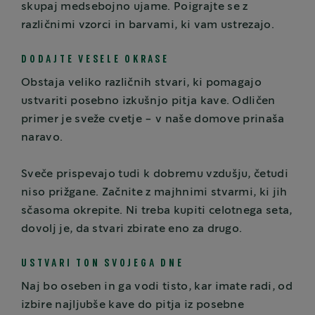
skupaj medsebojno ujame. Poigrajte se z
različnimi vzorci in barvami, ki vam ustrezajo.
DODAJTE VESELE OKRASE
Obstaja veliko različnih stvari, ki pomagajo
ustvariti posebno izkušnjo pitja kave. Odličen
primer je sveže cvetje - v naše domove prinaša
naravo.
Sveče prispevajo tudi k dobremu vzdušju, četudi
niso prižgane. Začnite z majhnimi stvarmi, ki jih
sčasoma okrepite. Ni treba kupiti celotnega seta,
dovolj je, da stvari zbirate eno za drugo.
USTVARI TON SVOJEGA DNE
Naj bo oseben in ga vodi tisto, kar imate radi, od
izbire najljubše kave do pitja iz posebne