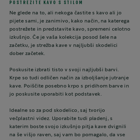
POSTREZITE KAVO S STILOM
Ne glede na to, ali nekoga častite s kavo ali jo
pijete sami, je zanimivo, kako način, na katerega
postrežete in predstavite kavo, spremeni celotno
izkušnjo. Če je vaša kolekcija posod šele na
začetku, je strežba kave v najljubši skodelici
dober začetek.
Poskusite izbrati tisto v svoji najljubši barvi.
Krpe so tudi odličen način za izboljšanje jutranje
kave. Poiščite posebno krpo s pridihom barve in
jo poskusite uporabiti kot podstavek.
Idealne so za pod skodelico, saj tvorijo
večplastni videz. Uporabite tudi pladenj, s
katerim boste svojo izkušnjo pitja kave dvignili
na še višjo raven, saj vam bo pomagalo, da vse