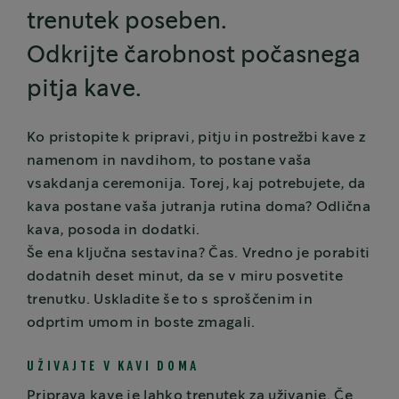
trenutek poseben.
Odkrijte čarobnost počasnega
pitja kave.
Ko pristopite k pripravi, pitju in postrežbi kave z
namenom in navdihom, to postane vaša
vsakdanja ceremonija. Torej, kaj potrebujete, da
kava postane vaša jutranja rutina doma? Odlična
kava, posoda in dodatki.
Še ena ključna sestavina? Čas. Vredno je porabiti
dodatnih deset minut, da se v miru posvetite
trenutku. Uskladite še to s sproščenim in
odprtim umom in boste zmagali.
UŽIVAJTE V KAVI DOMA
Priprava kave je lahko trenutek za uživanje. Če