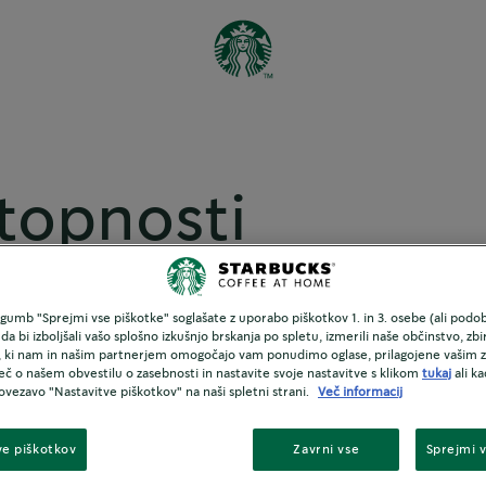
stopnosti
 gumb "Sprejmi vse piškotke" soglašate z uporabo piškotkov 1. in 3. osebe (ali podo
pnost vsem. Naš cilj je nenehno izboljševati izkušnje vs
 da bi izboljšali vašo splošno izkušnjo brskanja po spletu, izmerili naše občinstvo, zbi
 podlagi povratnih informacij uporabnikov.
, ki nam in našim partnerjem omogočajo vam ponudimo oglase, prilagojene vašim
eč o našem obvestilu o zasebnosti in nastavite svoje nastavitve s klikom
tukaj
ali ka
ovezavo "Nastavitve piškotkov" na naši spletni strani.
Več informacij
opnost z dodajanjem funkcij, ki so združljive s pomočnim
imo,
kontaktirajte nas
, če naletite na kakršne koli ovire 
ve piškotkov
Zavrni vse
Sprejmi 