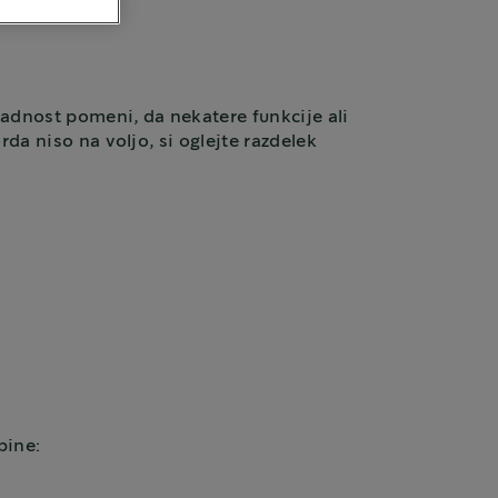
ladnost pomeni, da nekatere funkcije ali
da niso na voljo, si oglejte razdelek
ebine: