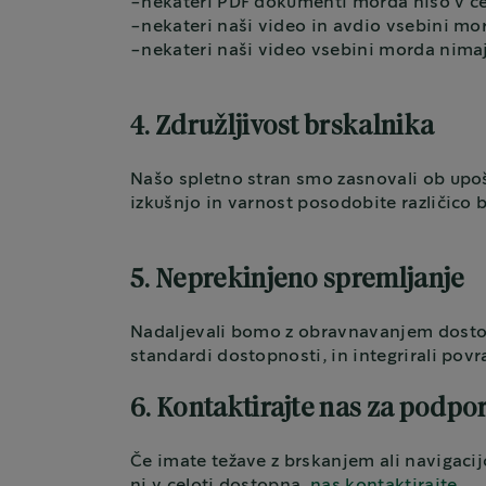
-nekateri PDF dokumenti morda niso v ce
-nekateri naši video in avdio vsebini mo
-nekateri naši video vsebini morda nim
4. Združljivost brskalnika
Našo spletno stran smo zasnovali ob upoš
izkušnjo in varnost posodobite različico
5. Neprekinjeno spremljanje
Nadaljevali bomo z obravnavanjem dostopno
standardi dostopnosti, in integrirali po
6. Kontaktirajte nas za podpo
Če imate težave z brskanjem ali navigacijo
ni v celoti dostopna,
nas kontaktirajte
.