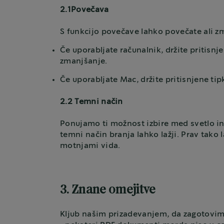
2.1Povečava
S funkcijo povečave lahko povečate ali zm
Če uporabljate računalnik, držite pritisn
zmanjšanje.
Če uporabljate Mac, držite pritisnjene 
2.2 Temni način
Ponujamo ti možnost izbire med svetlo in 
temni način branja lahko lažji. Prav tak
motnjami vida.
3. Znane omejitve
Kljub našim prizadevanjem, da zagotovimo