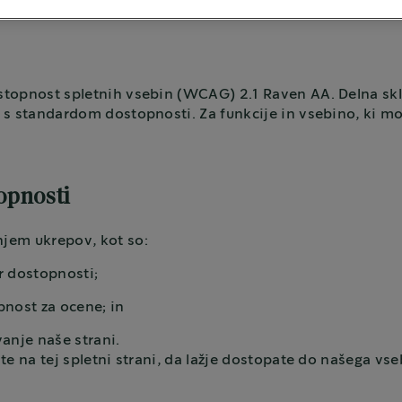
dostopnost spletnih vsebin (WCAG) 2.1 Raven AA. Delna sk
i s standardom dostopnosti. Za funkcije in vsebino, ki mor
topnosti
njem ukrepov, kot so:
r dostopnosti;
pnost za ocene; in
anje naše strani.
bite na tej spletni strani, da lažje dostopate do našega vs