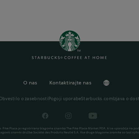
O nas
Kontaktirajte nas
Obvestilo o zasebnosti
Pogoji uporabe
Starbucks.com
Izjava o do
 Pike Place je registrirana blagovna znamka The Pike Place Market PDA, ki se uporablja na pod
blagovni znamki družbe Société des Produits Nestlé S.A. Vse druge blagovne znamke so last njiho