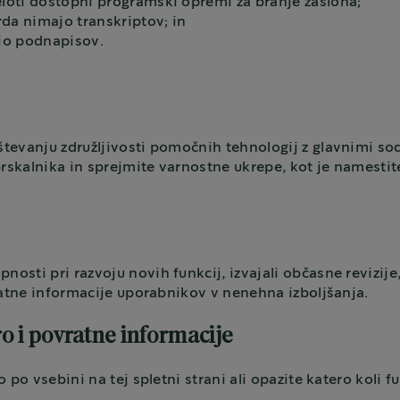
loti dostopni programski opremi za branje zaslona;
rda nimajo transkriptov; in
ajo podnapisov.
tevanju združljivosti pomočnih tehnologij z glavnimi sod
 brskalnika in sprejmite varnostne ukrepe, kot je namest
sti pri razvoju novih funkcij, izvajali občasne revizije
vratne informacije uporabnikov v nenehna izboljšanja.
ro i povratne informacije
 po vsebini na tej spletni strani ali opazite katero koli f