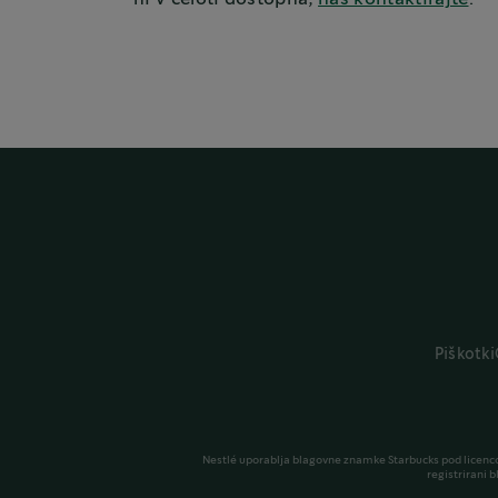
Piškotki
Nestlé uporablja blagovne znamke Starbucks pod licenco.
registrirani 