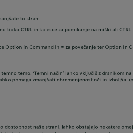
anjšate to stran:
jeno tipko CTRL in kolesce za pomikanje na miški ali CTRL 
tipke Option in Command in = za povečanje ter Option i
temno temo. ‘Temni način’ lahko vključiš z drsnikom na v
o lahko pomaga zmanjšati obremenjenost oči in izboljša u
 dostopnost naše strani, lahko obstajajo nekatere omeji