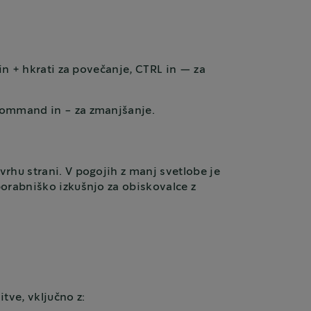
in + hkrati za povečanje, CTRL in — za
n Command in - za zmanjšanje.
rhu strani. V pogojih z manj svetlobe je
porabniško izkušnjo za obiskovalce z
tve, vključno z: